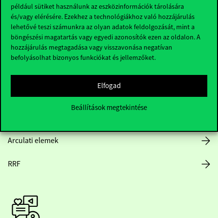
Hasznos linkek
például sütiket használunk az eszközinformációk tárolására
és/vagy elérésére. Ezekhez a technológiákhoz való hozzájárulás
lehetővé teszi számunkra az olyan adatok feldolgozását, mint a
böngészési magatartás vagy egyedi azonosítók ezen az oldalon. A
Nyitvatartás
hozzájárulás megtagadása vagy visszavonása negatívan
befolyásolhat bizonyos funkciókat és jellemzőket.
Házirend
Elfogad
Közérdekű adatok
Beállítások megtekintése
Karrier
Arculati elemek
RRF