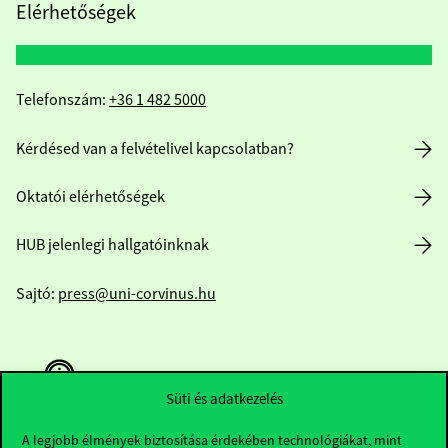
Elérhetőségek
Telefonszám:
+36 1 482 5000
Kérdésed van a felvételivel kapcsolatban?
Oktatói elérhetőségek
HUB jelenlegi hallgatóinknak
Sajtó:
press@uni-corvinus.hu
Süti és adatkezelés
A legjobb élmények biztosítása érdekében technológiákat, mint