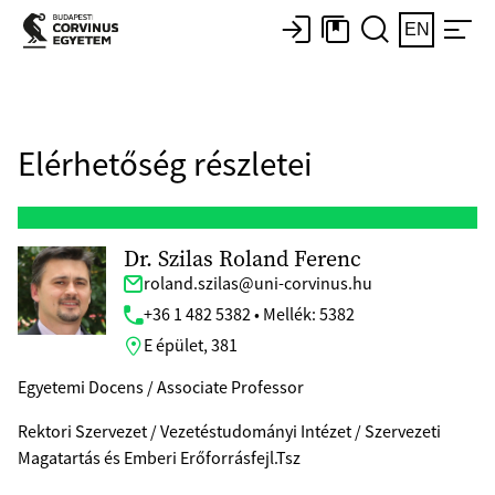
EN
Elérhetőség részletei
Dr. Szilas Roland Ferenc
roland.szilas@uni-corvinus.hu
+36 1 482 5382 • Mellék: 5382
E épület, 381
Egyetemi Docens / Associate Professor
Rektori Szervezet / Vezetéstudományi Intézet / Szervezeti
Magatartás és Emberi Erőforrásfejl.Tsz