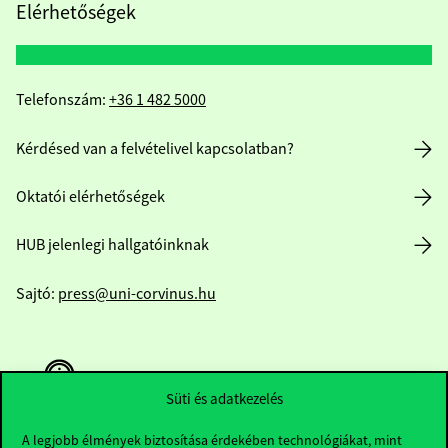
Elérhetőségek
Telefonszám:
+36 1 482 5000
Kérdésed van a felvételivel kapcsolatban?
Oktatói elérhetőségek
HUB jelenlegi hallgatóinknak
Sajtó:
press@uni-corvinus.hu
Süti és adatkezelés
A legjobb élmények biztosítása érdekében technológiákat, mint