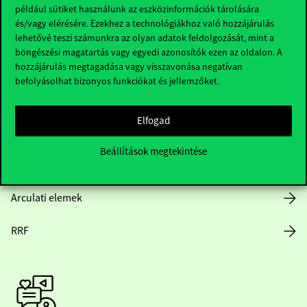
Hasznos linkek
például sütiket használunk az eszközinformációk tárolására
és/vagy elérésére. Ezekhez a technológiákhoz való hozzájárulás
lehetővé teszi számunkra az olyan adatok feldolgozását, mint a
böngészési magatartás vagy egyedi azonosítók ezen az oldalon. A
Nyitvatartás
hozzájárulás megtagadása vagy visszavonása negatívan
befolyásolhat bizonyos funkciókat és jellemzőket.
Házirend
Elfogad
Közérdekű adatok
Beállítások megtekintése
Karrier
Arculati elemek
RRF