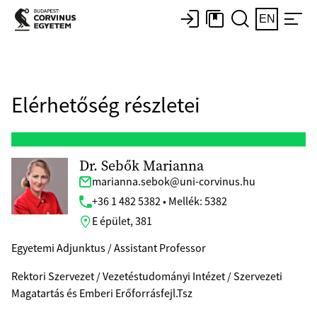
EN
Elérhetőség részletei
Dr. Sebők Marianna
marianna.sebok@uni-corvinus.hu
+36 1 482 5382 • Mellék: 5382
E épület, 381
Egyetemi Adjunktus / Assistant Professor
Rektori Szervezet / Vezetéstudományi Intézet / Szervezeti
Magatartás és Emberi Erőforrásfejl.Tsz