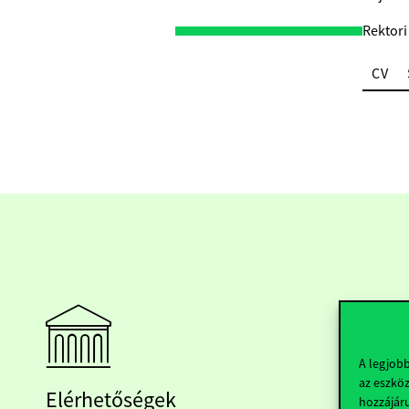
Rektori
CV
A legjob
az eszköz
Elérhetőségek
hozzájáru