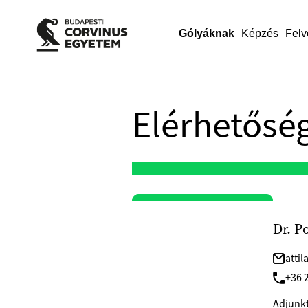
Gólyáknak
Képzés
Felv
Elérhetőség
Dr. Po
atti
+36 
Adjunkt