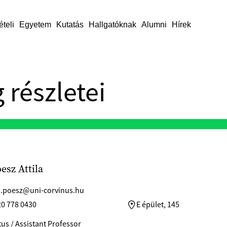
ételi
Egyetem
Kutatás
Hallgatóknak
Alumni
Hírek
 részletei
esz Attila
la.poesz@uni-corvinus.hu
20 778 0430
E épület, 145
us / Assistant Professor