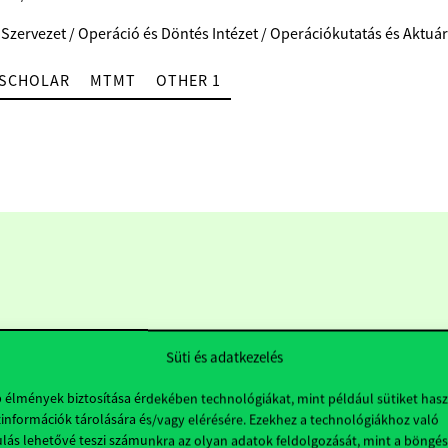
 Szervezet / Operáció és Döntés Intézet / Operációkutatás és Akt
SCHOLAR
MTMT
OTHER 1
Süti és adatkezelés
b élmények biztosítása érdekében technológiákat, mint például sütiket has
információk tárolására és/vagy elérésére. Ezekhez a technológiákhoz való
Hasznos linkek
K
lás lehetővé teszi számunkra az olyan adatok feldolgozását, mint a böngés