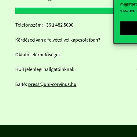
magatart
visszavo
Telefonszám:
+36 1 482 5000
Kérdésed van a felvételivel kapcsolatban?
Oktatói elérhetőségek
HUB jelenlegi hallgatóinknak
Sajtó:
press@uni-corvinus.hu