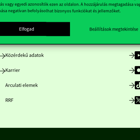
ás vagy egyedi azonosítók ezen az oldalon. A hozzájárulás megtagadása va
nása negatívan befolyásolhat bizonyos funkciókat és jellemzőket.
Nyitvatartás
Elfogad
Beállítások megtekintése
Házirend
Közérdekű adatok
Karrier
Arculati elemek
RRF