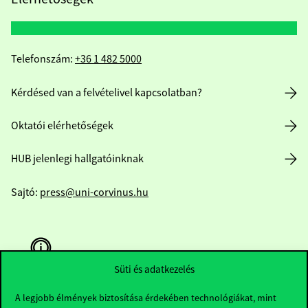
Telefonszám:
+36 1 482 5000
Kérdésed van a felvételivel kapcsolatban?
Oktatói elérhetőségek
HUB jelenlegi hallgatóinknak
Sajtó:
press@uni-corvinus.hu
Süti és adatkezelés
A legjobb élmények biztosítása érdekében technológiákat, mint
Hasznos linkek