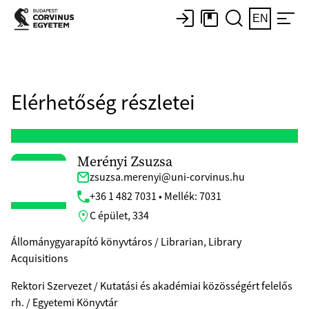
EN
Elérhetőség részletei
Merényi Zsuzsa
zsuzsa.merenyi@uni-corvinus.hu
+36 1 482 7031 • Mellék: 7031
C épület, 334
Állománygyarapító könyvtáros / Librarian, Library
Acquisitions
Rektori Szervezet / Kutatási és akadémiai közösségért felelős
rh. / Egyetemi Könyvtár