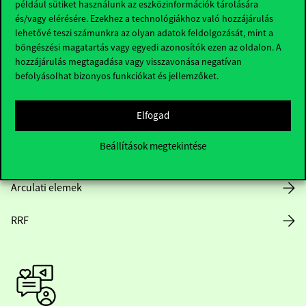
például sütiket használunk az eszközinformációk tárolására
és/vagy elérésére. Ezekhez a technológiákhoz való hozzájárulás
lehetővé teszi számunkra az olyan adatok feldolgozását, mint a
böngészési magatartás vagy egyedi azonosítók ezen az oldalon. A
Nyitvatartás
hozzájárulás megtagadása vagy visszavonása negatívan
befolyásolhat bizonyos funkciókat és jellemzőket.
Házirend
Elfogad
Közérdekű adatok
Beállítások megtekintése
Karrier
Arculati elemek
RRF