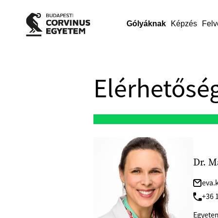
Gólyáknak
Képzés
Felv
Elérhetőség
Dr. M
eva.
+36 1
Egyetem