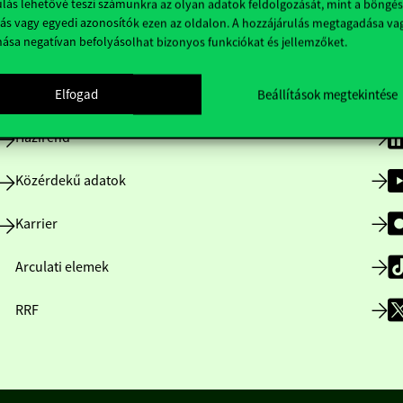
lás lehetővé teszi számunkra az olyan adatok feldolgozását, mint a böngés
Hasznos linkek
K
ás vagy egyedi azonosítók ezen az oldalon. A hozzájárulás megtagadása va
nása negatívan befolyásolhat bizonyos funkciókat és jellemzőket.
Nyitvatartás
Elfogad
Beállítások megtekintése
Házirend
Közérdekű adatok
Karrier
Arculati elemek
RRF