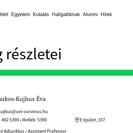
ételi
Egyetem
Kutatás
Hallgatóknak
Alumni
Hírek
 részletei
arkos-Kujbus Éva
kujbus@uni-corvinus.hu
 482 5390 • Mellék: 5390
E épület, 337
i Adjunktus / Assistant Professor