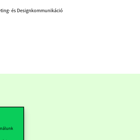
keting- és Designkommunikáció
ználunk