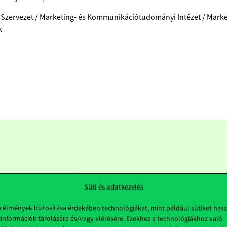
 Szervezet / Marketing- és Kommunikációtudományi Intézet / Mar
k
Süti és adatkezelés
b élmények biztosítása érdekében technológiákat, mint például sütiket has
információk tárolására és/vagy elérésére. Ezekhez a technológiákhoz való