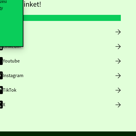
zési
övess minket!
gy
Facebook
LinkedIn
Youtube
Instagram
TikTok
X