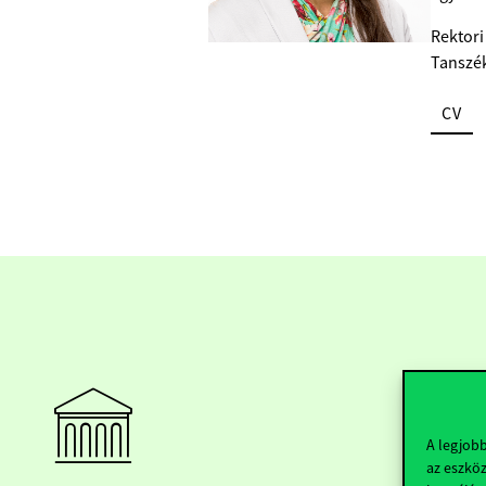
Rektori
Tanszé
CV
A legjob
az eszköz