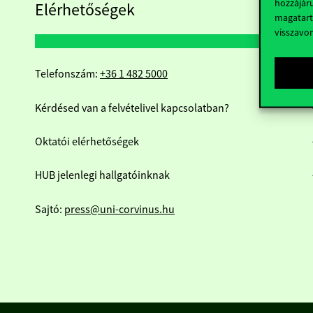
hozzájáru
Elérhetőségek
magatart
visszavo
Telefonszám:
+36 1 482 5000
Kérdésed van a felvételivel kapcsolatban?
Oktatói elérhetőségek
HUB jelenlegi hallgatóinknak
Sajtó:
press@uni-corvinus.hu