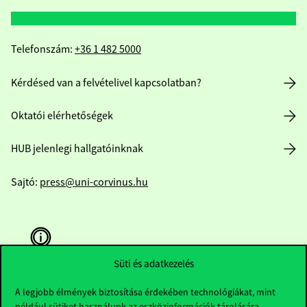
Telefonszám:
+36 1 482 5000
Kérdésed van a felvételivel kapcsolatban?
Oktatói elérhetőségek
HUB jelenlegi hallgatóinknak
Sajtó:
press@uni-corvinus.hu
Süti és adatkezelés
A legjobb élmények biztosítása érdekében technológiákat, mint
Hasznos linkek
például sütiket használunk az eszközinformációk tárolására