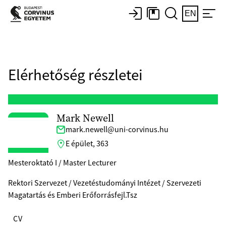
EN
Elérhetőség részletei
Mark Newell
mark.newell@uni-corvinus.hu
E épület, 363
Mesteroktató I / Master Lecturer
Rektori Szervezet / Vezetéstudományi Intézet / Szervezeti
Magatartás és Emberi Erőforrásfejl.Tsz
CV