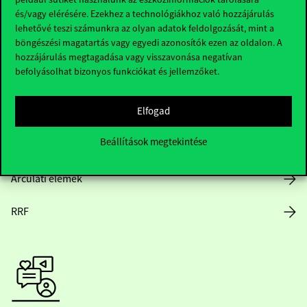
és/vagy elérésére. Ezekhez a technológiákhoz való hozzájárulás
lehetővé teszi számunkra az olyan adatok feldolgozását, mint a
böngészési magatartás vagy egyedi azonosítók ezen az oldalon. A
Nyitvatartás
hozzájárulás megtagadása vagy visszavonása negatívan
befolyásolhat bizonyos funkciókat és jellemzőket.
Házirend
Elfogad
Közérdekű adatok
Beállítások megtekintése
Karrier
Arculati elemek
RRF