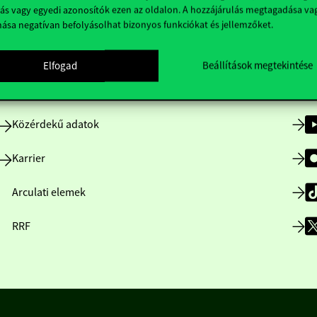
ás vagy egyedi azonosítók ezen az oldalon. A hozzájárulás megtagadása va
nása negatívan befolyásolhat bizonyos funkciókat és jellemzőket.
Nyitvatartás
Elfogad
Beállítások megtekintése
Házirend
Közérdekű adatok
Karrier
Arculati elemek
RRF