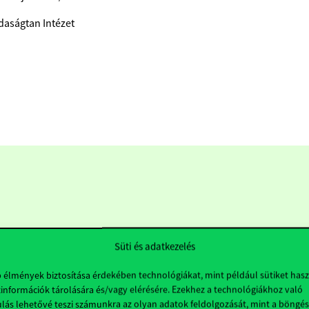
aságtan Intézet
Süti és adatkezelés
b élmények biztosítása érdekében technológiákat, mint például sütiket has
információk tárolására és/vagy elérésére. Ezekhez a technológiákhoz való
Hasznos linkek
K
lás lehetővé teszi számunkra az olyan adatok feldolgozását, mint a böngés