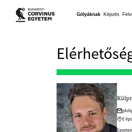
Gólyáknak
Képzés
Felv
Elérhetőség
Külp
phil
E épü
Egyetem