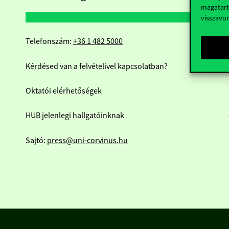
magatart
visszavo
Telefonszám:
+36 1 482 5000
Kérdésed van a felvételivel kapcsolatban?
Oktatói elérhetőségek
HUB jelenlegi hallgatóinknak
Sajtó:
press@uni-corvinus.hu