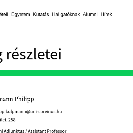
ételi
Egyetem
Kutatás
Hallgatóknak
Alumni
Hírek
 részletei
mann Philipp
ipp.kulpmann@uni-corvinus.hu
let, 258
i Adjunktus / Assistant Professor