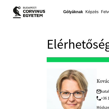
Gólyáknak
Képzés
Felv
Elérhetőség
Kovác
kata
+36 1
Módszer