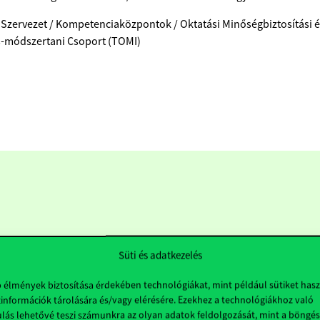
 Szervezet / Kompetenciaközpontok / Oktatási Minőségbiztosítási é
s-módszertani Csoport (TOMI)
Süti és adatkezelés
b élmények biztosítása érdekében technológiákat, mint például sütiket has
információk tárolására és/vagy elérésére. Ezekhez a technológiákhoz való
Hasznos linkek
K
lás lehetővé teszi számunkra az olyan adatok feldolgozását, mint a böngés