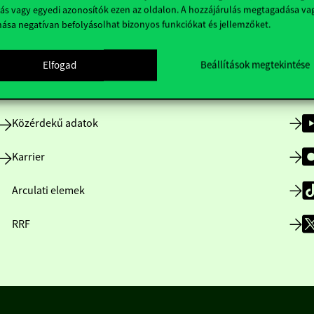
ás vagy egyedi azonosítók ezen az oldalon. A hozzájárulás megtagadása va
nása negatívan befolyásolhat bizonyos funkciókat és jellemzőket.
Nyitvatartás
Elfogad
Beállítások megtekintése
Házirend
Közérdekű adatok
Karrier
Arculati elemek
RRF