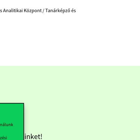
s Analitikai Központ / Tanárképző és
ználunk
övess minket!
zési