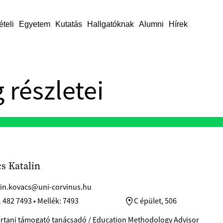
ételi
Egyetem
Kutatás
Hallgatóknak
Alumni
Hírek
 részletei
s Katalin
lin.kovacs@uni-corvinus.hu
 482 7493 • Mellék: 7493
C épület, 506
tani támogató tanácsadó / Education Methodology Advisor