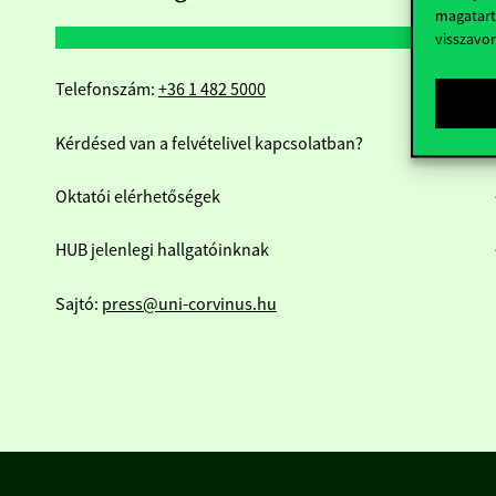
magatart
visszavo
Telefonszám:
+36 1 482 5000
Kérdésed van a felvételivel kapcsolatban?
Oktatói elérhetőségek
HUB jelenlegi hallgatóinknak
Sajtó:
press@uni-corvinus.hu