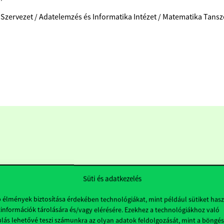
 Szervezet / Adatelemzés és Informatika Intézet / Matematika Tans
Süti és adatkezelés
b élmények biztosítása érdekében technológiákat, mint például sütiket has
információk tárolására és/vagy elérésére. Ezekhez a technológiákhoz való
Hasznos linkek
K
lás lehetővé teszi számunkra az olyan adatok feldolgozását, mint a böngés