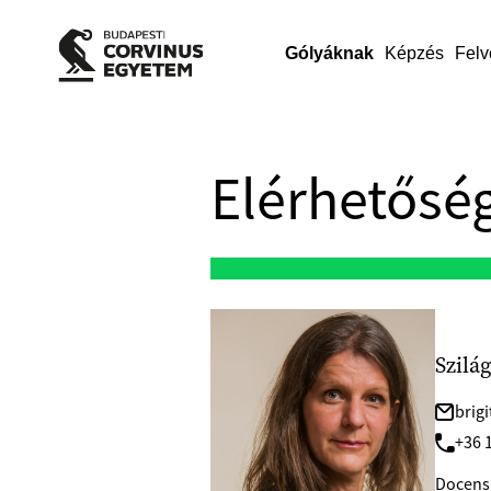
Gólyáknak
Képzés
Felv
Elérhetőség
Szilág
brig
+36 1
Docens 