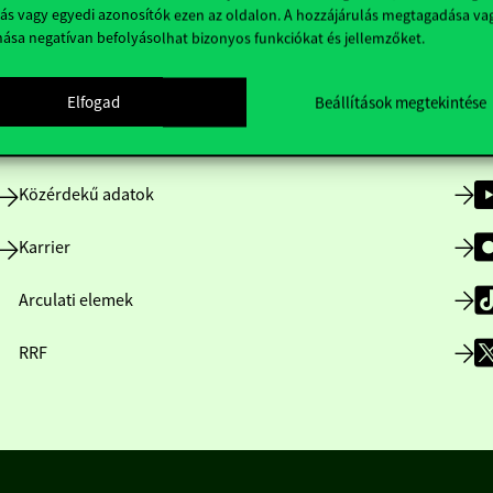
ás vagy egyedi azonosítók ezen az oldalon. A hozzájárulás megtagadása va
nása negatívan befolyásolhat bizonyos funkciókat és jellemzőket.
Nyitvatartás
Elfogad
Beállítások megtekintése
Házirend
Közérdekű adatok
Karrier
Arculati elemek
RRF