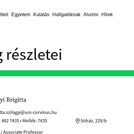
ételi
Egyetem
Kutatás
Hallgatóknak
Alumni
Hírek
 részletei
yi Brigitta
itta.szilagyi@uni-corvinus.hu
 482 7435 • Mellék: 7435
Sóház, 229/b
/ Associate Professor