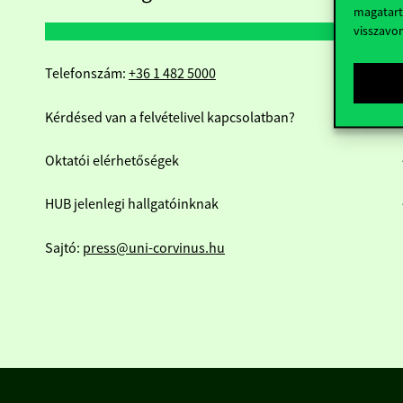
magatart
visszavo
Telefonszám:
+36 1 482 5000
Kérdésed van a felvételivel kapcsolatban?
Oktatói elérhetőségek
HUB jelenlegi hallgatóinknak
Sajtó:
press@uni-corvinus.hu