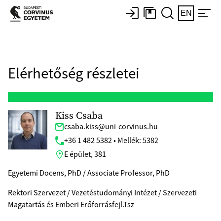
EN
Elérhetőség részletei
Kiss Csaba
csaba.kiss@uni-corvinus.hu
+36 1 482 5382 • Mellék: 5382
E épület, 381
Egyetemi Docens, PhD / Associate Professor, PhD
Rektori Szervezet / Vezetéstudományi Intézet / Szervezeti
Magatartás és Emberi Erőforrásfejl.Tsz