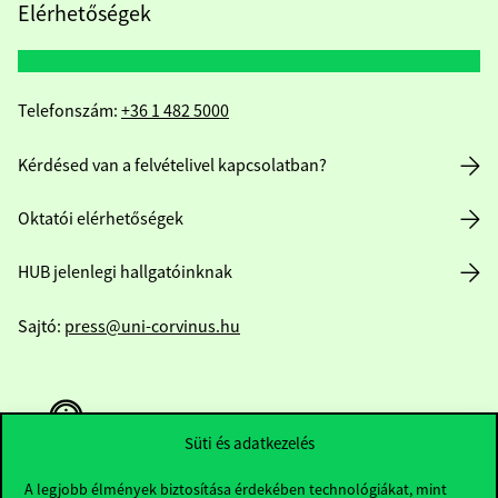
Elérhetőségek
Telefonszám:
+36 1 482 5000
Kérdésed van a felvételivel kapcsolatban?
Oktatói elérhetőségek
HUB jelenlegi hallgatóinknak
Sajtó:
press@uni-corvinus.hu
Süti és adatkezelés
A legjobb élmények biztosítása érdekében technológiákat, mint