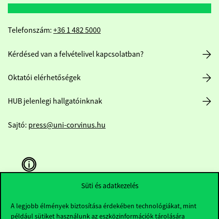
Telefonszám:
+36 1 482 5000
Kérdésed van a felvételivel kapcsolatban?
Oktatói elérhetőségek
HUB jelenlegi hallgatóinknak
Sajtó:
press@uni-corvinus.hu
Süti és adatkezelés
Hasznos linkek
A legjobb élmények biztosítása érdekében technológiákat, mint
például sütiket használunk az eszközinformációk tárolására