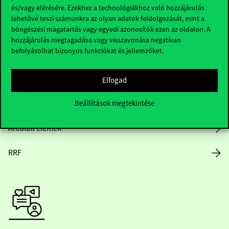
és/vagy elérésére. Ezekhez a technológiákhoz való hozzájárulás
lehetővé teszi számunkra az olyan adatok feldolgozását, mint a
böngészési magatartás vagy egyedi azonosítók ezen az oldalon. A
Nyitvatartás
hozzájárulás megtagadása vagy visszavonása negatívan
befolyásolhat bizonyos funkciókat és jellemzőket.
Házirend
Közérdekű adatok
Elfogad
Beállítások megtekintése
Karrier
Arculati elemek
RRF