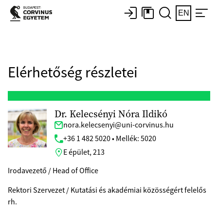
EN
Elérhetőség részletei
Dr. Kelecsényi Nóra Ildikó
nora.kelecsenyi@uni-corvinus.hu
+36 1 482 5020 • Mellék: 5020
E épület, 213
Irodavezető / Head of Office
Rektori Szervezet / Kutatási és akadémiai közösségért felelős
rh.