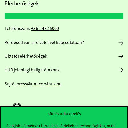
Elérhetőségek
Telefonszám:
+36 1 482 5000
Kérdésed van a felvételivel kapcsolatban?
Oktatói elérhetőségek
HUB jelenlegi hallgatóinknak
Sajtó:
press@uni-corvinus.hu
Süti és adatkezelés
A legjobb élmények biztosítása érdekében technológiákat, mint