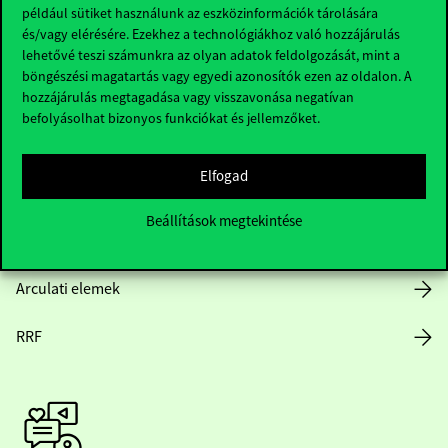
Hasznos linkek
például sütiket használunk az eszközinformációk tárolására
és/vagy elérésére. Ezekhez a technológiákhoz való hozzájárulás
lehetővé teszi számunkra az olyan adatok feldolgozását, mint a
böngészési magatartás vagy egyedi azonosítók ezen az oldalon. A
Nyitvatartás
hozzájárulás megtagadása vagy visszavonása negatívan
befolyásolhat bizonyos funkciókat és jellemzőket.
Házirend
Elfogad
Közérdekű adatok
Beállítások megtekintése
Karrier
Arculati elemek
RRF