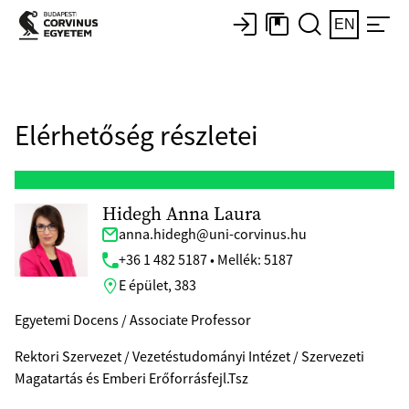
EN
Elérhetőség részletei
Hidegh Anna Laura
anna.hidegh@uni-corvinus.hu
+36 1 482 5187 • Mellék: 5187
E épület, 383
Egyetemi Docens / Associate Professor
Rektori Szervezet / Vezetéstudományi Intézet / Szervezeti
Magatartás és Emberi Erőforrásfejl.Tsz