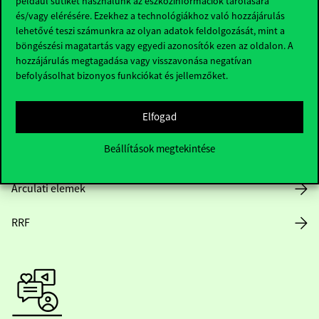
például sütiket használunk az eszközinformációk tárolására
és/vagy elérésére. Ezekhez a technológiákhoz való hozzájárulás
lehetővé teszi számunkra az olyan adatok feldolgozását, mint a
böngészési magatartás vagy egyedi azonosítók ezen az oldalon. A
Nyitvatartás
hozzájárulás megtagadása vagy visszavonása negatívan
befolyásolhat bizonyos funkciókat és jellemzőket.
Házirend
Elfogad
Közérdekű adatok
Beállítások megtekintése
Karrier
Arculati elemek
RRF