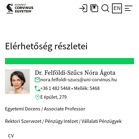
EN
Elérhetőség részletei
Dr. Felföldi-Szűcs Nóra Ágota
nora.felfoldi-szucs@uni-corvinus.hu
+36 1 482 5468 • Mellék: 5468
E épület, 279
Egyetemi Docens / Associate Professor
Rektori Szervezet / Pénzügy Intézet / Vállalati Pénzügyek
CV