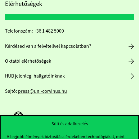
Elérhetőségek
Telefonszám:
+36 1 482 5000
Kérdésed van a felvételivel kapcsolatban?
Oktatói elérhetőségek
HUB jelenlegi hallgatóinknak
Sajtó:
press@uni-corvinus.hu
Süti és adatkezelés
A legjobb élmények biztosítása érdekében technológiákat, mint