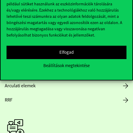
Hasznos linkek
például sütiket használunk az eszközinformációk tárolására
és/vagy elérésére. Ezekhez a technológiákhoz való hozzájárulás
lehetővé teszi számunkra az olyan adatok feldolgozását, mint a
böngészési magatartás vagy egyedi azonosítók ezen az oldalon. A
Nyitvatartás
hozzájárulás megtagadása vagy visszavonása negatívan
befolyásolhat bizonyos funkciókat és jellemzőket.
Házirend
Elfogad
Közérdekű adatok
Beállítások megtekintése
Karrier
Arculati elemek
RRF