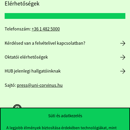
Elérhetőségek
Telefonszám:
+36 1 482 5000
Kérdésed van a felvételivel kapcsolatban?
Oktatói elérhetőségek
HUB jelenlegi hallgatóinknak
Sajtó:
press@uni-corvinus.hu
Süti és adatkezelés
A legjobb élmények biztosítása érdekében technológiákat, mint