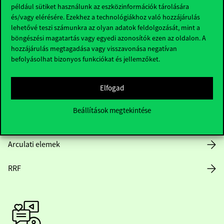
Hasznos linkek
például sütiket használunk az eszközinformációk tárolására
és/vagy elérésére. Ezekhez a technológiákhoz való hozzájárulás
lehetővé teszi számunkra az olyan adatok feldolgozását, mint a
böngészési magatartás vagy egyedi azonosítók ezen az oldalon. A
Nyitvatartás
hozzájárulás megtagadása vagy visszavonása negatívan
befolyásolhat bizonyos funkciókat és jellemzőket.
Házirend
Elfogad
Közérdekű adatok
Beállítások megtekintése
Karrier
Arculati elemek
RRF