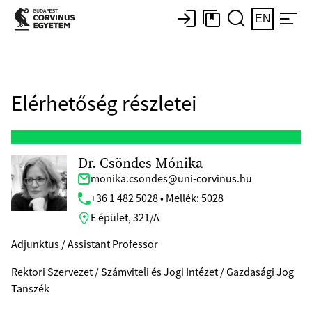
EN
Elérhetőség részletei
Dr. Csöndes Mónika
monika.csondes@uni-corvinus.hu
+36 1 482 5028 • Mellék: 5028
E épület, 321/A
Adjunktus / Assistant Professor
Rektori Szervezet / Számviteli és Jogi Intézet / Gazdasági Jog
Tanszék