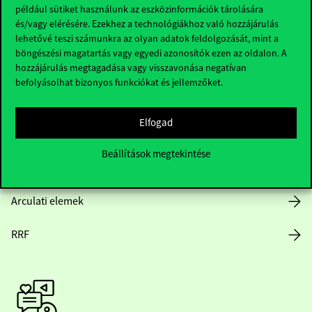
Hasznos linkek
például sütiket használunk az eszközinformációk tárolására
és/vagy elérésére. Ezekhez a technológiákhoz való hozzájárulás
lehetővé teszi számunkra az olyan adatok feldolgozását, mint a
böngészési magatartás vagy egyedi azonosítók ezen az oldalon. A
Nyitvatartás
hozzájárulás megtagadása vagy visszavonása negatívan
befolyásolhat bizonyos funkciókat és jellemzőket.
Házirend
Elfogad
Közérdekű adatok
Beállítások megtekintése
Karrier
Arculati elemek
RRF