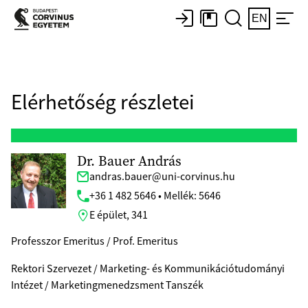
EN
Elérhetőség részletei
Dr. Bauer András
andras.bauer@uni-corvinus.hu
+36 1 482 5646 • Mellék: 5646
E épület, 341
Professzor Emeritus / Prof. Emeritus
Rektori Szervezet / Marketing- és Kommunikációtudományi
Intézet / Marketingmenedzsment Tanszék