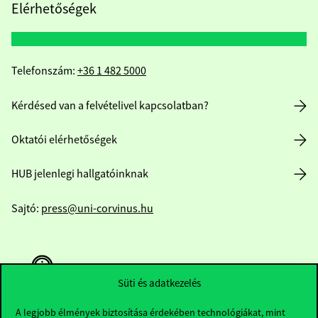
Elérhetőségek
Telefonszám:
+36 1 482 5000
Kérdésed van a felvételivel kapcsolatban?
Oktatói elérhetőségek
HUB jelenlegi hallgatóinknak
Sajtó:
press@uni-corvinus.hu
Süti és adatkezelés
A legjobb élmények biztosítása érdekében technológiákat, mint