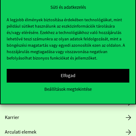
Süti és adatkezelés
A legjobb élmények biztosítása érdekében technológiákat, mint
például sütiket használunk az eszközinformációk tárolására
és/vagy elérésére. Ezekhez a technológiákhoz való hozzájárulás
lehetővé teszi számunkra az olyan adatok feldolgozását, mint a
böngészési magatartás vagy egyedi azonosítók ezen az oldalon. A
Hasznos linkek
hozzájárulás megtagadása vagy visszavonása negatívan
befolyásolhat bizonyos funkciókat és jellemzőket.
Nyitvatartás
Elfogad
Házirend
Beállítások megtekintése
Közérdekű adatok
Karrier
Arculati elemek