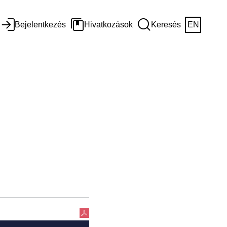
Bejelentkezés
Hivatkozások
Keresés
EN