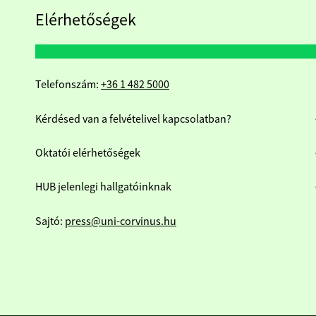
Elérhetőségek
Telefonszám:
+36 1 482 5000
Kérdésed van a felvételivel kapcsolatban?
Oktatói elérhetőségek
HUB jelenlegi hallgatóinknak
Sajtó:
press@uni-corvinus.hu