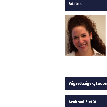
Adatok
Végzettségek, tudo
Szakmai életút