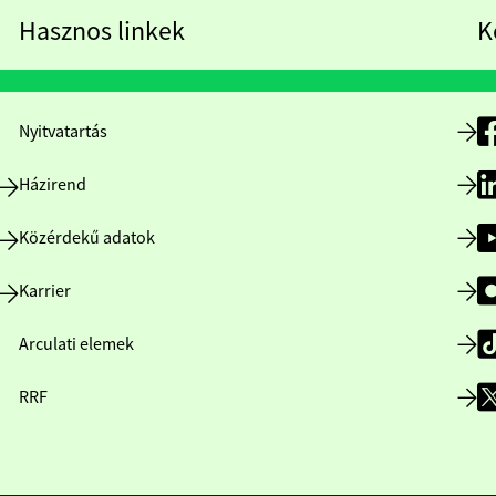
Hasznos linkek
K
Nyitvatartás
Házirend
Közérdekű adatok
Karrier
Arculati elemek
RRF