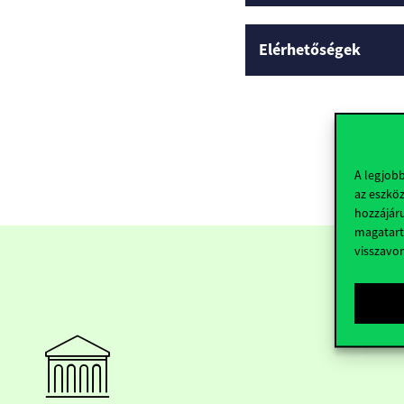
Elérhetőségek
A legjob
az eszköz
hozzájáru
magatart
visszavo