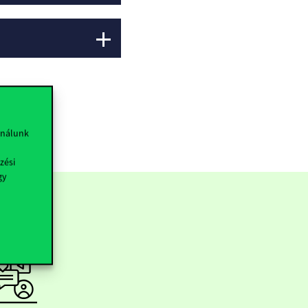
ználunk
zési
gy