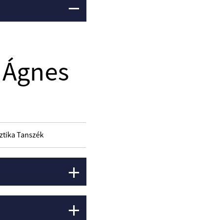
 Ágnes
sztika Tanszék