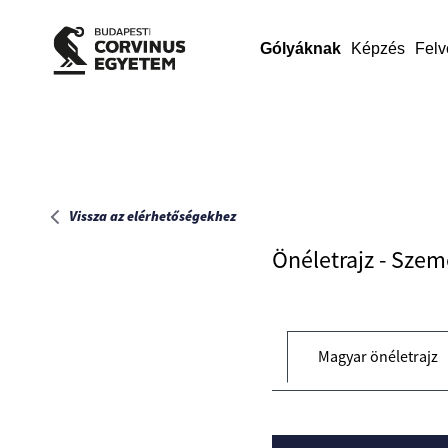
Főoldal
Gólyáknak
Képzés
Felv
Vissza az elérhetőségekhez
Önéletrajz - Szem
Magyar önéletrajz