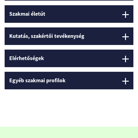
Szakmai életút
Kutatás, szakértői tevékenység
Elérhetőségek
Egyéb szakmai profilok