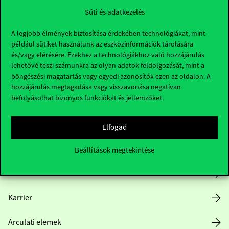
Süti és adatkezelés
A legjobb élmények biztosítása érdekében technológiákat, mint
például sütiket használunk az eszközinformációk tárolására
és/vagy elérésére. Ezekhez a technológiákhoz való hozzájárulás
lehetővé teszi számunkra az olyan adatok feldolgozását, mint a
böngészési magatartás vagy egyedi azonosítók ezen az oldalon. A
Hasznos linkek
hozzájárulás megtagadása vagy visszavonása negatívan
befolyásolhat bizonyos funkciókat és jellemzőket.
Nyitvatartás
Elfogad
Házirend
Beállítások megtekintése
Közérdekű adatok
Karrier
Arculati elemek