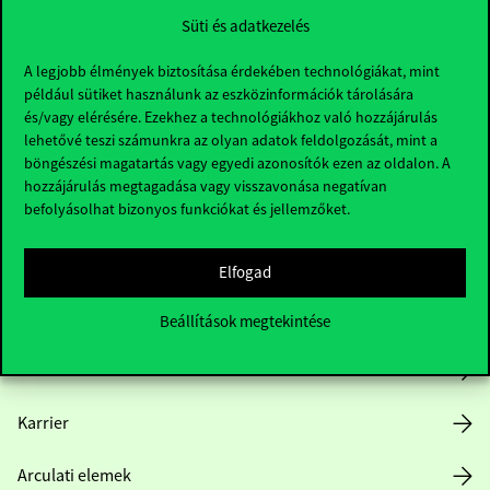
Süti és adatkezelés
A legjobb élmények biztosítása érdekében technológiákat, mint
például sütiket használunk az eszközinformációk tárolására
és/vagy elérésére. Ezekhez a technológiákhoz való hozzájárulás
lehetővé teszi számunkra az olyan adatok feldolgozását, mint a
böngészési magatartás vagy egyedi azonosítók ezen az oldalon. A
Hasznos linkek
hozzájárulás megtagadása vagy visszavonása negatívan
befolyásolhat bizonyos funkciókat és jellemzőket.
Nyitvatartás
Elfogad
Házirend
Beállítások megtekintése
Közérdekű adatok
Karrier
Arculati elemek