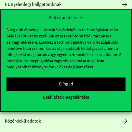
HUB jelenlegi hallgatóinknak
Süti és adatkezelés
Sajtó:
press@uni-corvinus.hu
A legjobb élmények biztosítása érdekében technológiákat, mint
például sütiket használunk az eszközinformációk tárolására
és/vagy elérésére. Ezekhez a technológiákhoz való hozzájárulás
lehetővé teszi számunkra az olyan adatok feldolgozását, mint a
böngészési magatartás vagy egyedi azonosítók ezen az oldalon. A
hozzájárulás megtagadása vagy visszavonása negatívan
Hasznos linkek
befolyásolhat bizonyos funkciókat és jellemzőket.
Elfogad
Nyitvatartás
Beállítások megtekintése
Házirend
Közérdekű adatok