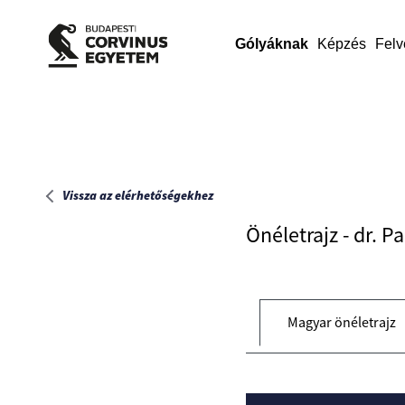
Főoldal
Gólyáknak
Képzés
Felv
Vissza az elérhetőségekhez
Önéletrajz - dr. P
Magyar önéletrajz