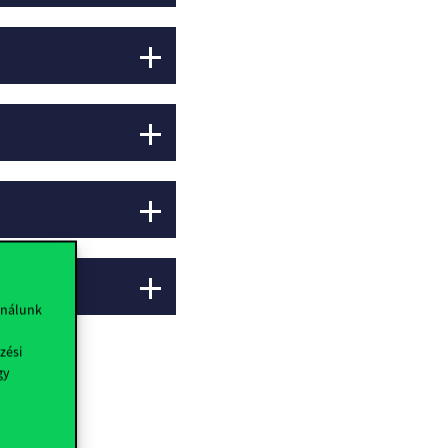
ználunk
zési
gy