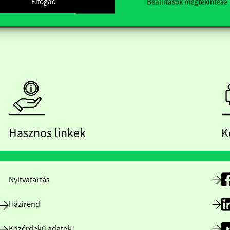
Elfogad
Beállítások megtekintése
Hasznos linkek
K
Nyitvatartás
Házirend
Közérdekű adatok