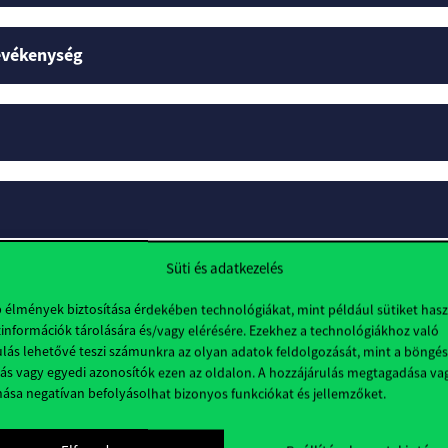
tevékenység
Süti és adatkezelés
lok
b élmények biztosítása érdekében technológiákat, mint például sütiket has
információk tárolására és/vagy elérésére. Ezekhez a technológiákhoz való
lás lehetővé teszi számunkra az olyan adatok feldolgozását, mint a böngés
ás vagy egyedi azonosítók ezen az oldalon. A hozzájárulás megtagadása va
nása negatívan befolyásolhat bizonyos funkciókat és jellemzőket.