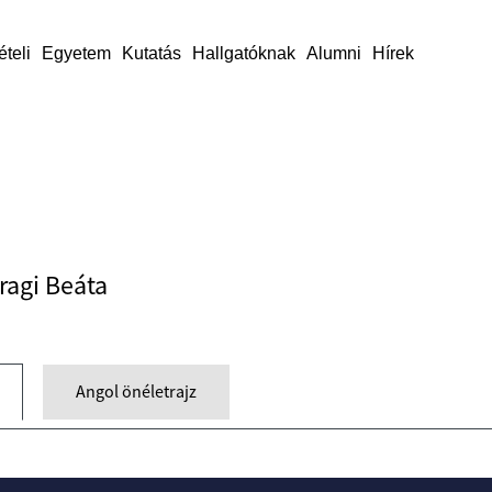
ételi
Egyetem
Kutatás
Hallgatóknak
Alumni
Hírek
aragi Beáta
Angol önéletrajz