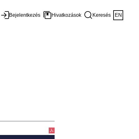
Bejelentkezés
Hivatkozások
Keresés
EN