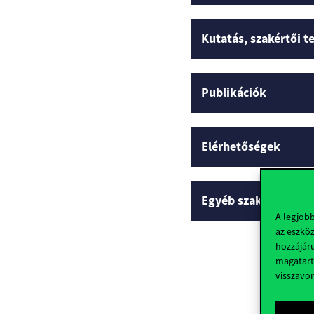
Kutatás, szakértői 
Publikációk
Elérhetőségek
Egyéb szakmai profi
A legjob
az eszköz
hozzájáru
magatart
visszavo