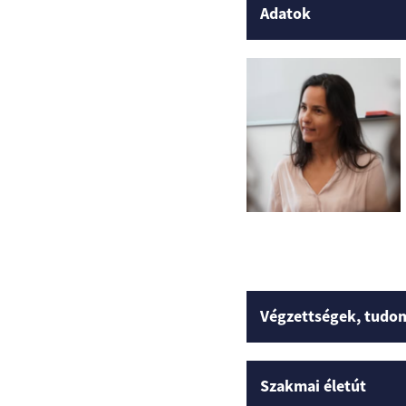
Adatok
Végzettségek, tudo
Szakmai életút