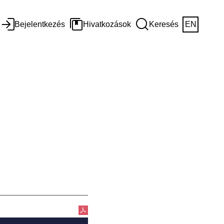
Bejelentkezés
Hivatkozások
Keresés
EN