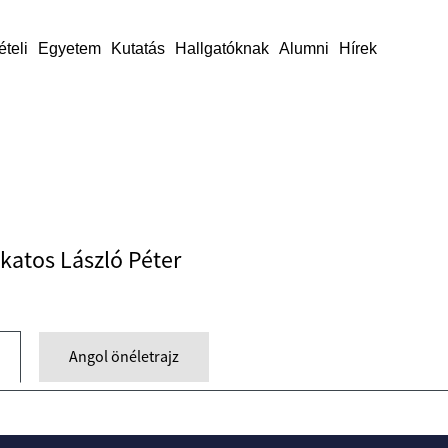
ételi
Egyetem
Kutatás
Hallgatóknak
Alumni
Hírek
akatos László Péter
Angol önéletrajz