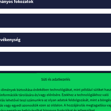
mányos fokozatok
tevékenység
Süti és adatkezelés
b élmények biztosítása érdekében technológiákat, mint például sütiket has
információk tárolására és/vagy elérésére. Ezekhez a technológiákhoz való
lok
lás lehetővé teszi számunkra az olyan adatok feldolgozását, mint a böngés
ás vagy egyedi azonosítók ezen az oldalon. A hozzájárulás megtagadása va
nása negatívan befolyásolhat bizonyos funkciókat és jellemzőket.