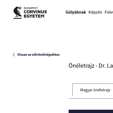
Főoldal
Gólyáknak
Képzés
Felv
Vissza az elérhetőségekhez
Önéletrajz - Dr. L
Magyar önéletrajz