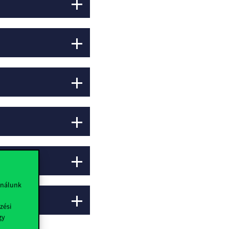
ználunk
zési
gy