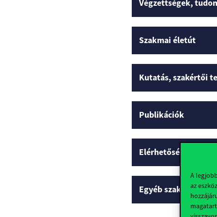
Végzettségek, tudo
Szakmai életút
Kutatás, szakértői 
Publikációk
Elérhetőségek
A legjob
az eszköz
Egyéb szakmai profi
hozzájáru
magatart
visszavo