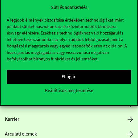
Süti és adatkezelés
A legjobb élmények biztosítása érdekében technológiákat, mint
például sütiket használunk az eszközinformációk tárolására
és/vagy elérésére. Ezekhez a technológiákhoz való hozzájárulás
lehetővé teszi számunkra az olyan adatok feldolgozását, mint a
böngészési magatartás vagy egyedi azonosítók ezen az oldalon. A
Hasznos linkek
hozzájárulás megtagadása vagy visszavonása negatívan
befolyásolhat bizonyos funkciókat és jellemzőket.
Nyitvatartás
Elfogad
Házirend
Beállítások megtekintése
Közérdekű adatok
Karrier
Arculati elemek