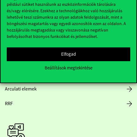
Hasznos linkek
például sütiket használunk az eszközinformációk tárolására
és/vagy elérésére. Ezekhez a technológiákhoz való hozzájárulás
lehetővé teszi számunkra az olyan adatok feldolgozását, mint a
böngészési magatartás vagy egyedi azonosítók ezen az oldalon. A
hozzájárulás megtagadása vagy visszavonása negatívan
Nyitvatartás
befolyásolhat bizonyos funkciókat és jellemzőket.
Házirend
Elfogad
Közérdekű adatok
Beállítások megtekintése
Karrier
Arculati elemek
RRF