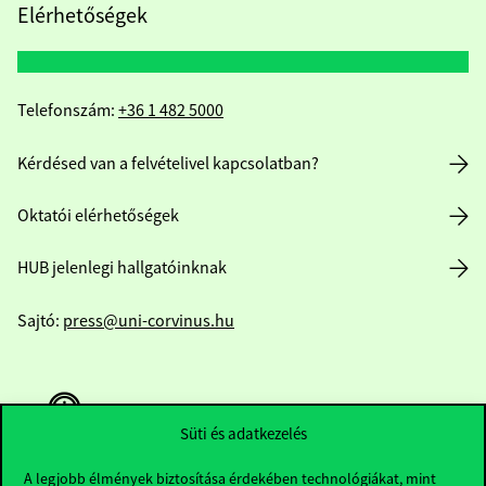
Elérhetőségek
Telefonszám:
+36 1 482 5000
Kérdésed van a felvételivel kapcsolatban?
Oktatói elérhetőségek
HUB jelenlegi hallgatóinknak
Sajtó:
press@uni-corvinus.hu
Süti és adatkezelés
A legjobb élmények biztosítása érdekében technológiákat, mint