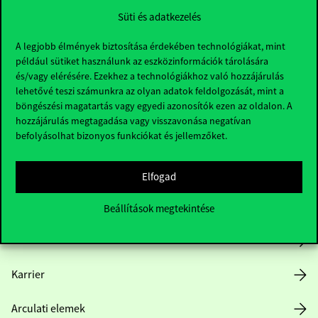
Süti és adatkezelés
A legjobb élmények biztosítása érdekében technológiákat, mint
például sütiket használunk az eszközinformációk tárolására
és/vagy elérésére. Ezekhez a technológiákhoz való hozzájárulás
lehetővé teszi számunkra az olyan adatok feldolgozását, mint a
böngészési magatartás vagy egyedi azonosítók ezen az oldalon. A
Hasznos linkek
hozzájárulás megtagadása vagy visszavonása negatívan
befolyásolhat bizonyos funkciókat és jellemzőket.
Nyitvatartás
Elfogad
Házirend
Beállítások megtekintése
Közérdekű adatok
Karrier
Arculati elemek