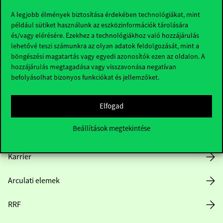
A legjobb élmények biztosítása érdekében technológiákat, mint
például sütiket használunk az eszközinformációk tárolására
és/vagy elérésére. Ezekhez a technológiákhoz való hozzájárulás
Hasznos linkek
lehetővé teszi számunkra az olyan adatok feldolgozását, mint a
böngészési magatartás vagy egyedi azonosítók ezen az oldalon. A
hozzájárulás megtagadása vagy visszavonása negatívan
befolyásolhat bizonyos funkciókat és jellemzőket.
Nyitvatartás
Elfogad
Házirend
Beállítások megtekintése
Közérdekű adatok
Karrier
Arculati elemek
RRF