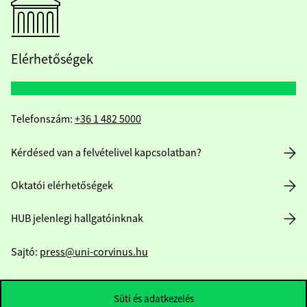
Elérhetőségek
Telefonszám:
+36 1 482 5000
Kérdésed van a felvételivel kapcsolatban?
Oktatói elérhetőségek
HUB jelenlegi hallgatóinknak
Sajtó:
press@uni-corvinus.hu
Süti és adatkezelés