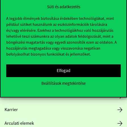
Süti és adatkezelés
A legjobb élmények biztosítása érdekében technológiákat, mint
például sütiket használunk az eszközinformációk tárolására
és/vagy elérésére. Ezekhez a technológiákhoz való hozzájárulás
lehetővé teszi számunkra az olyan adatok feldolgozását, mint a
böngészési magatartás vagy egyedi azonosítók ezen az oldalon. A
Hasznos linkek
hozzájárulás megtagadása vagy visszavonása negatívan
befolyásolhat bizonyos funkciókat és jellemzőket.
Nyitvatartás
Elfogad
Házirend
Beállítások megtekintése
Közérdekű adatok
Karrier
Arculati elemek