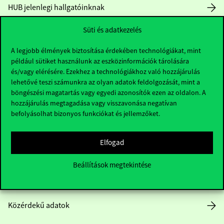
HUB jelenlegi hallgatóinknak
Süti és adatkezelés
Sajtó:
press@uni-corvinus.hu
A legjobb élmények biztosítása érdekében technológiákat, mint
például sütiket használunk az eszközinformációk tárolására
és/vagy elérésére. Ezekhez a technológiákhoz való hozzájárulás
lehetővé teszi számunkra az olyan adatok feldolgozását, mint a
böngészési magatartás vagy egyedi azonosítók ezen az oldalon. A
hozzájárulás megtagadása vagy visszavonása negatívan
Hasznos linkek
befolyásolhat bizonyos funkciókat és jellemzőket.
Elfogad
Nyitvatartás
Beállítások megtekintése
Házirend
Közérdekű adatok