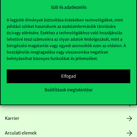
Süti és adatkezelés
A legjobb élmények biztosítása érdekében technológiákat, mint
például sütiket használunk az eszközinformációk tárolására
és/vagy elérésére. Ezekhez a technológiákhoz való hozzájárulás
lehetővé teszi számunkra az olyan adatok feldolgozását, mint a
böngészési magatartás vagy egyedi azonosítók ezen az oldalon. A
Hasznos linkek
hozzájárulás megtagadása vagy visszavonása negatívan
befolyásolhat bizonyos funkciókat és jellemzőket.
Nyitvatartás
Elfogad
Házirend
Beállítások megtekintése
Közérdekű adatok
Karrier
Arculati elemek