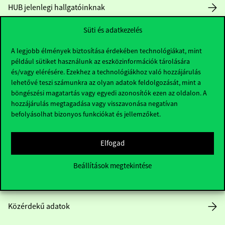
HUB jelenlegi hallgatóinknak
Süti és adatkezelés
Sajtó:
press@uni-corvinus.hu
A legjobb élmények biztosítása érdekében technológiákat, mint
például sütiket használunk az eszközinformációk tárolására
és/vagy elérésére. Ezekhez a technológiákhoz való hozzájárulás
lehetővé teszi számunkra az olyan adatok feldolgozását, mint a
böngészési magatartás vagy egyedi azonosítók ezen az oldalon. A
hozzájárulás megtagadása vagy visszavonása negatívan
Hasznos linkek
befolyásolhat bizonyos funkciókat és jellemzőket.
Elfogad
Nyitvatartás
Beállítások megtekintése
Házirend
Közérdekű adatok