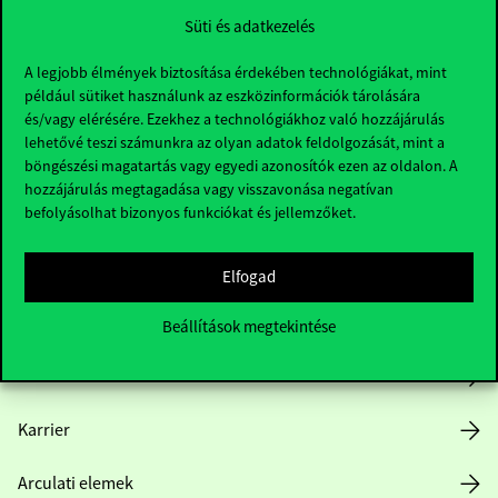
Süti és adatkezelés
A legjobb élmények biztosítása érdekében technológiákat, mint
például sütiket használunk az eszközinformációk tárolására
és/vagy elérésére. Ezekhez a technológiákhoz való hozzájárulás
lehetővé teszi számunkra az olyan adatok feldolgozását, mint a
böngészési magatartás vagy egyedi azonosítók ezen az oldalon. A
Hasznos linkek
hozzájárulás megtagadása vagy visszavonása negatívan
befolyásolhat bizonyos funkciókat és jellemzőket.
Nyitvatartás
Elfogad
Házirend
Beállítások megtekintése
Közérdekű adatok
Karrier
Arculati elemek