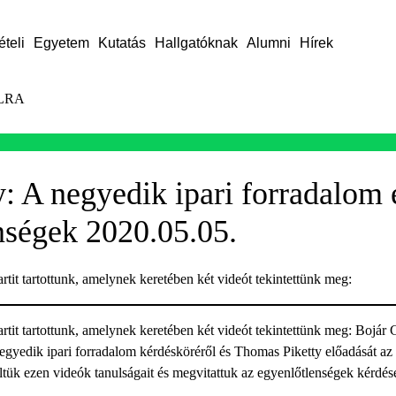
ételi
Egyetem
Kutatás
Hallgatóknak
Alumni
Hírek
LRA
: A negyedik ipari forradalom 
nségek 2020.05.05.
rtit tartottunk, amelynek keretében két videót tekintettünk meg:
rtit tartottunk, amelynek keretében két videót tekintettünk meg: Bojár 
negyedik ipari forradalom kérdésköréről és Thomas Piketty előadását az
ltük ezen videók tanulságait és megvitattuk az egyenlőtlenségek kérdé