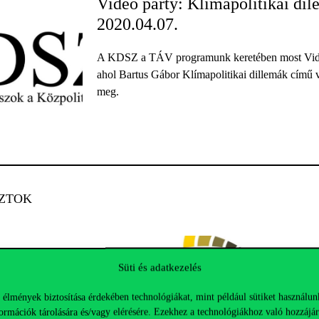
Videó party: Klímapolitikai di
2020.04.07.
A KDSZ a TÁV programunk keretében most Videó 
ahol Bartus Gábor Klímapolitikai dillemák című v
meg.
ZTOK
Süti és adatkezelés
 élmények biztosítása érdekében technológiákat, mint például sütiket használun
ormációk tárolására és/vagy elérésére. Ezekhez a technológiákhoz való hozzájár