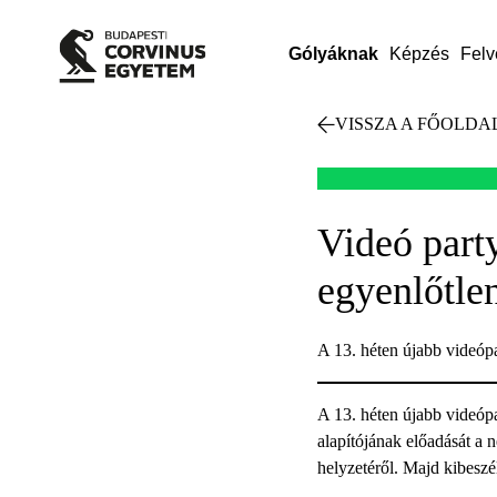
Gólyáknak
Képzés
Felv
VISSZA A FŐOLDA
Videó party
egyenlőtle
A 13. héten újabb videópa
A 13. héten újabb videópa
alapítójának előadását a 
helyzetéről. Majd kibeszé