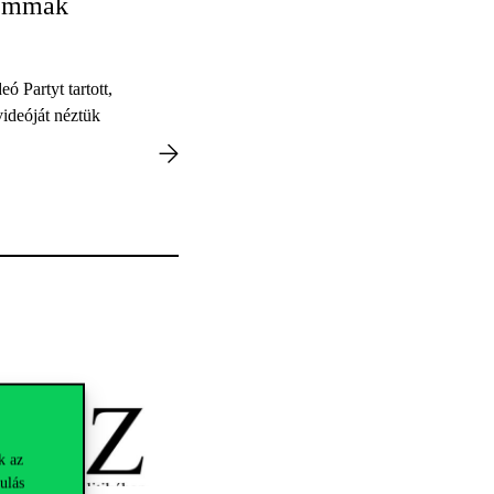
lemmák
Partyt tartott,
ideóját néztük
k az
ulás