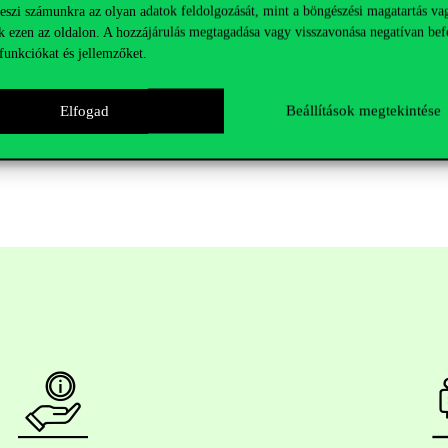
teszi számunkra az olyan adatok feldolgozását, mint a böngészési magatartás va
ozzáférés – Veress
Videó party: Klímapo
k ezen az oldalon. A hozzájárulás megtagadása vagy visszavonása negatívan bef
2020.04.21.
dilemmák 2020.04.07
funkciókat és jellemzőket.
Elfogad
Beállítások megtekintése