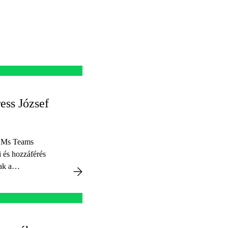
ess József
az Ms Teams
 és hozzáférés
ak a