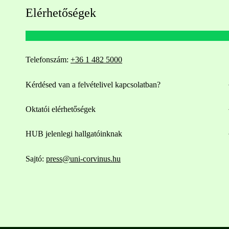
Elérhetőségek
Telefonszám:
+36 1 482 5000
Kérdésed van a felvételivel kapcsolatban?
Oktatói elérhetőségek
HUB jelenlegi hallgatóinknak
Sajtó:
press@uni-corvinus.hu