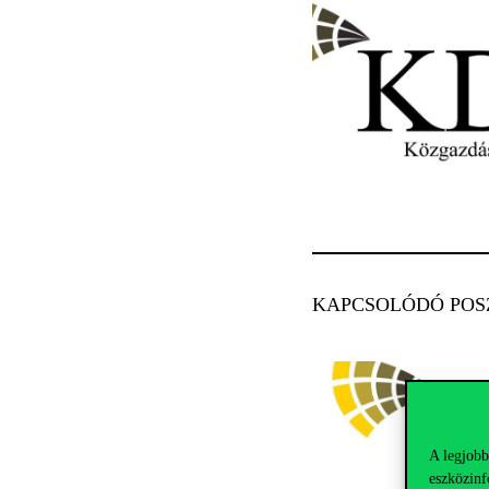
KAPCSOLÓDÓ POS
A legjobb
eszközinf