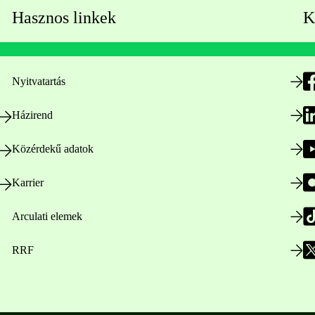
Hasznos linkek
K
Nyitvatartás
Házirend
Közérdekű adatok
Karrier
Arculati elemek
RRF