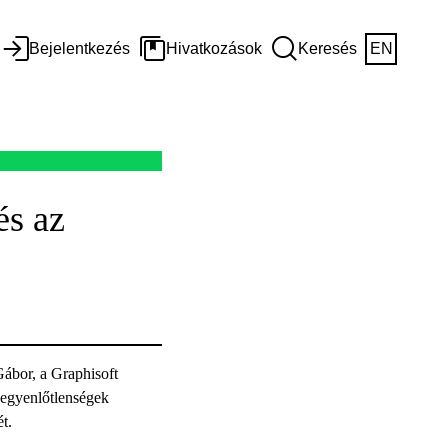
Bejelentkezés
Hivatkozások
Keresés
EN
és az
Gábor, a Graphisoft
 egyenlőtlenségek
sét.