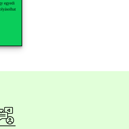
gy egyedi
litikai
olyásolhat
.