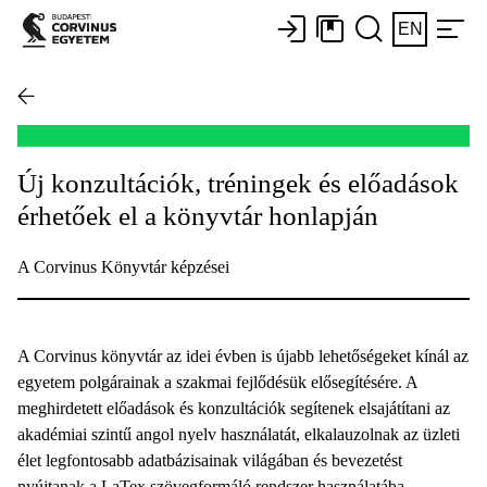
EN
Új konzultációk, tréningek és előadások
érhetőek el a könyvtár honlapján
A Corvinus Könyvtár képzései
A Corvinus könyvtár az idei évben is újabb lehetőségeket kínál az
egyetem polgárainak a szakmai fejlődésük elősegítésére. A
meghirdetett előadások és konzultációk segítenek elsajátítani az
akadémiai szintű angol nyelv használatát, elkalauzolnak az üzleti
élet legfontosabb adatbázisainak világában és bevezetést
nyújtanak a LaTex szövegformáló rendszer használatába.