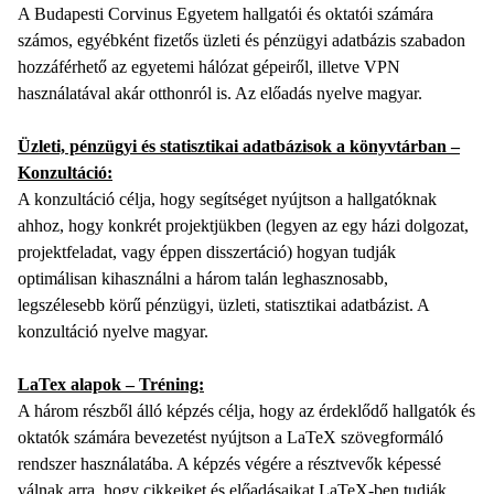
A Budapesti Corvinus Egyetem hallgatói és oktatói számára
számos, egyébként fizetős üzleti és pénzügyi adatbázis szabadon
hozzáférhető az egyetemi hálózat gépeiről, illetve VPN
használatával akár otthonról is. Az előadás nyelve magyar.
Üzleti, pénzügyi és statisztikai adatbázisok a könyvtárban –
Konzultáció:
A konzultáció célja, hogy segítséget nyújtson a hallgatóknak
ahhoz, hogy konkrét projektjükben (legyen az egy házi dolgozat,
projektfeladat, vagy éppen disszertáció) hogyan tudják
optimálisan kihasználni a három talán leghasznosabb,
legszélesebb körű pénzügyi, üzleti, statisztikai adatbázist. A
konzultáció nyelve magyar.
LaTex alapok – Tréning:
A három részből álló képzés célja, hogy az érdeklődő hallgatók és
oktatók számára bevezetést nyújtson a LaTeX szövegformáló
rendszer használatába. A képzés végére a résztvevők képessé
válnak arra, hogy cikkeiket és előadásaikat LaTeX-ben tudják