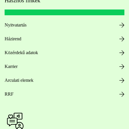
Hasznos linkek
Nyitvatartás
Házirend
Közérdekű adatok
Karrier
Arculati elemek
RRF