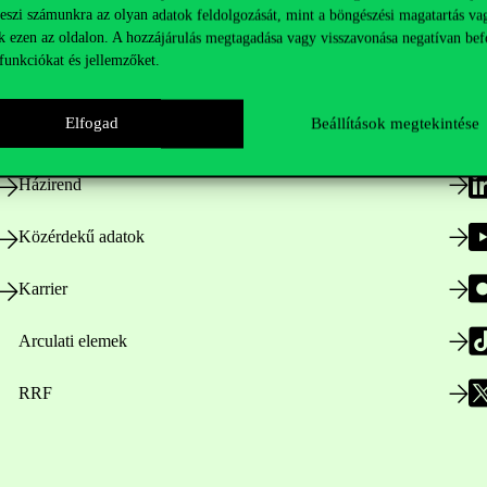
teszi számunkra az olyan adatok feldolgozását, mint a böngészési magatartás va
Hasznos linkek
K
k ezen az oldalon. A hozzájárulás megtagadása vagy visszavonása negatívan bef
funkciókat és jellemzőket.
Elfogad
Beállítások megtekintése
Nyitvatartás
Házirend
Közérdekű adatok
Karrier
Arculati elemek
RRF