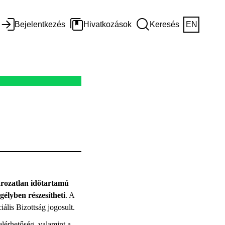
Bejelentkezés
Hivatkozások
Keresés
EN
ározatlan időtartamú
gélyben részesítheti
. A
ális Bizottság jogosult.
elérhetőség, valamint a