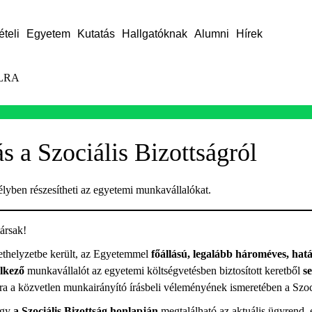
ételi
Egyetem
Kutatás
Hallgatóknak
Alumni
Hírek
LRA
s a Szociális Bizottságról
élyben részesítheti az egyetemi munkavállalókat.
ársak!
ethelyzetbe került, az Egyetemmel
főállású, legalább hároméves, hat
lkező
munkavállalót az egyetemi költségvetésben biztosított keretből
se
ra a közvetlen munkairányító írásbeli véleményének ismeretében a Szoci
ogy
a Szociális Bizottság honlapján
megtalálható az aktuális ügyrend, 