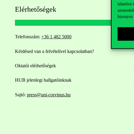
lehetővé 
Elérhetőségek
azonosító
bizonyos 
Telefonszám:
+36 1 482 5000
Kérdésed van a felvételivel kapcsolatban?
Oktatói elérhetőségek
HUB jelenlegi hallgatóinknak
Sajtó:
press@uni-corvinus.hu