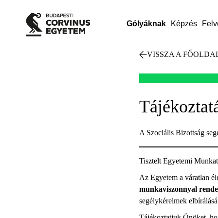
Gólyáknak
Képzés
Felv
VISSZA A FŐOLDA
Tájékoztatá
A Szociális Bizottság seg
Tisztelt Egyetemi Munkat
Az Egyetem a váratlan él
munkaviszonnyal rende
segélykérelmek elbírálásá
Tájékoztatjuk Önöket, h