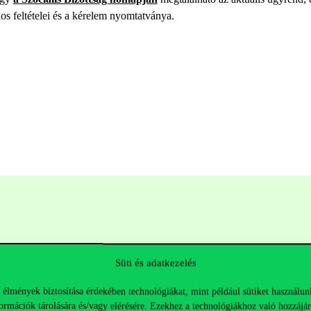
nos feltételei és a kérelem nyomtatványa.
Süti és adatkezelés
 élmények biztosítása érdekében technológiákat, mint például sütiket használun
ormációk tárolására és/vagy elérésére. Ezekhez a technológiákhoz való hozzájár