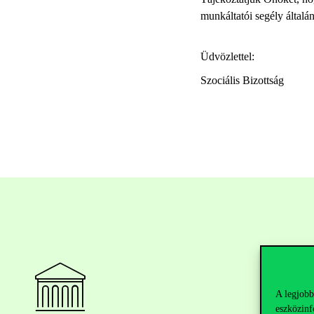
munkáltatói segély általá
Üdvözlettel:
Szociális Bizottság
A legjobb
eszközinf