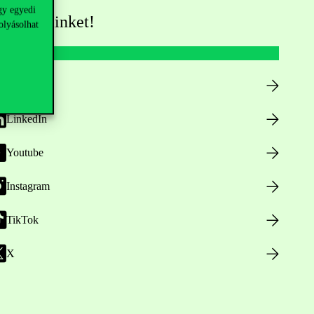
gy egyedi
övess minket!
olyásolhat
Facebook
LinkedIn
Youtube
Instagram
TikTok
X