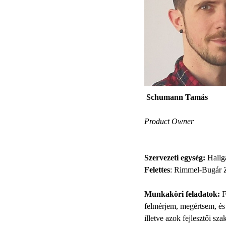
Schumann Tamás
Product Owner
Szervezeti egység:
Hallga
Felettes
: Rimmel-Bugár Z
Munkaköri feladatok:
F
felmérjem, megértsem, és 
illetve azok fejlesztői sz