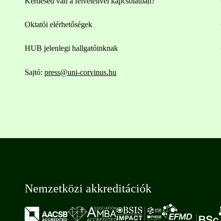
Kérdésed van a felvételivel kapcsolatban?
Oktatói elérhetőségek
HUB jelenlegi hallgatóinknak
Sajtó:
press@uni-corvinus.hu
Nemzetközi akkreditációk