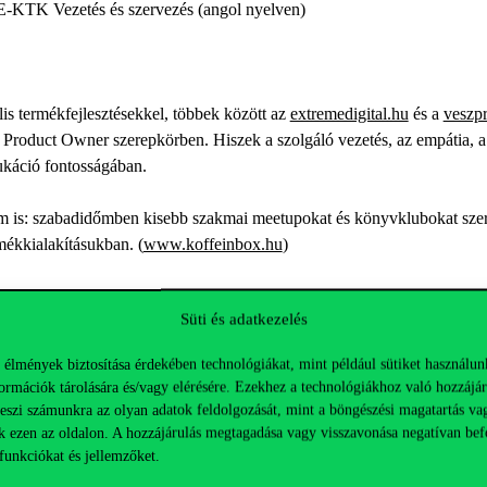
-KTK Vezetés és szervezés (angol nyelven)
is termékfejlesztésekkel, többek között az
extremedigital.hu
és a
veszp
 Product Owner szerepkörben. Hiszek a szolgáló vezetés, az empátia, a
káció fontosságában.
s: szabadidőmben kisebb szakmai meetupokat és könyvklubokat szerve
mékkialakításukban. (
www.koffeinbox.hu
)
on Sinek, Seth Godin, Mike Cohn, Teresa Torres, Nagy Tamás Gábor 
Süti és adatkezelés
y szakmai vitára pedig bármikor kapható vagyok.
 élmények biztosítása érdekében technológiákat, mint például sütiket használun
akmázom, akkor pop-pszichológiát olvasok, matek videókat nézek, v
ormációk tárolására és/vagy elérésére. Ezekhez a technológiákhoz való hozzájár
 közel áll hozzám a sztoicizmus gondolatvilága is. Újabban a kávékészí
teszi számunkra az olyan adatok feldolgozását, mint a böngészési magatartás va
e is.
k ezen az oldalon. A hozzájárulás megtagadása vagy visszavonása negatívan bef
funkciókat és jellemzőket.