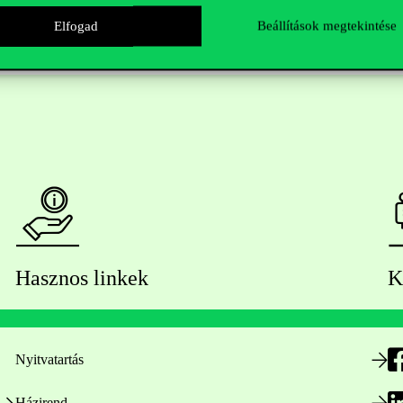
Elfogad
Beállítások megtekintése
Hasznos linkek
K
Nyitvatartás
Házirend