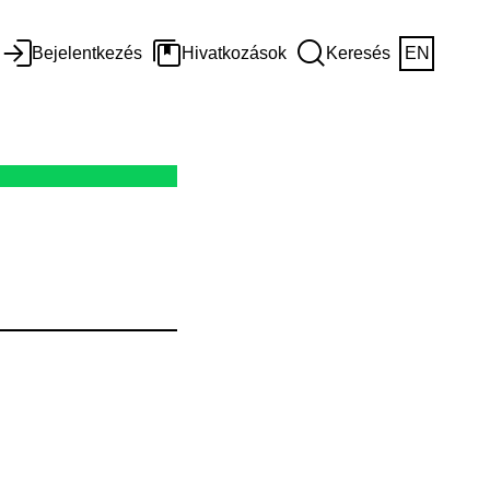
Bejelentkezés
Hivatkozások
Keresés
EN