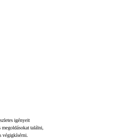
zletes igényeit
 megoldásokat találni,
és végigkísérni.