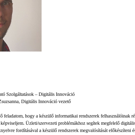
tó Szolgáltatások – Digitális Innováció
suzsanna, Digitális Innováció vezető
ő feladatom, hogy a készülő informatikai rendszerek felhasználóinak rés
képviseljem. Üzleti/szervezeti problémákhoz segítek megfelelő digitális
aknyelvre fordításával a készülő rendszerek megvalósítását előkészíteni 