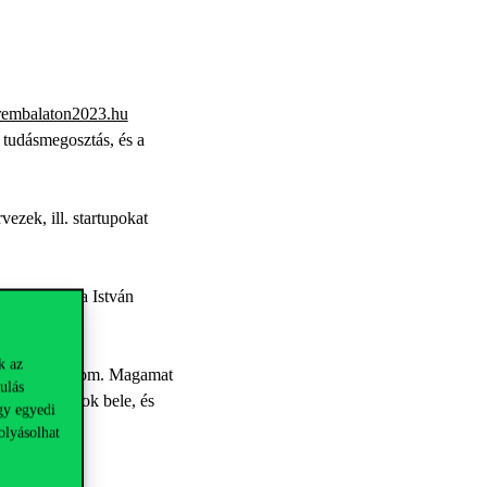
rembalaton2023.hu
 tudásmegosztás, és a
zek, ill. startupokat
és Marhefka István
k az
agy karaokézom. Magamat
ulás
tésbe kóstolok bele, és
gy egyedi
olyásolhat