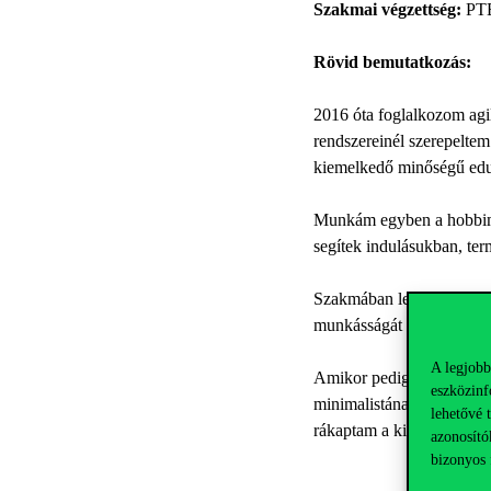
Szakmai végzettség:
PTE
Rövid bemutatkozás:
2016 óta foglalkozom agil
rendszereinél szerepeltem
kiemelkedő minőségű edu
Munkám egyben a hobbim i
segítek indulásukban, ter
Szakmában leginkább Sim
munkásságát követem. Eg
A legjobb
Amikor pedig épp nem sz
eszközinf
minimalistának vallom, és
lehetővé 
rákaptam a kirándulás ízér
azonosító
bizonyos 