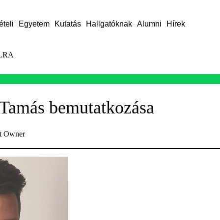
ételi
Egyetem
Kutatás
Hallgatóknak
Alumni
Hírek
LRA
Tamás bemutatkozása
t Owner