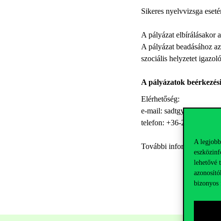
Sikeres nyelvvizsga eseté
A pályázat elbírálásakor a
A pályázat beadásához az
szociális helyzetet igaz
A pályázatok beérkezési 
Elérhetőség:
e-mail: sadtgyozoalapitv
telefon: +36-20-3295321
A legjobb
További információ az
al
eszközinf
lehetővé 
azonosító
bizonyos 