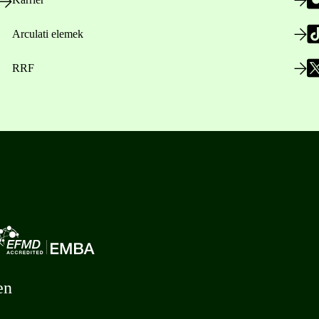
Arculati elemek
RRF
en