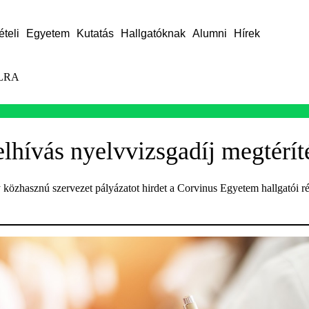
ételi
Egyetem
Kutatás
Hallgatóknak
Alumni
Hírek
LRA
elhívás nyelvvizsgadíj megtérít
közhasznú szervezet pályázatot hirdet a Corvinus Egyetem hallgatói ré