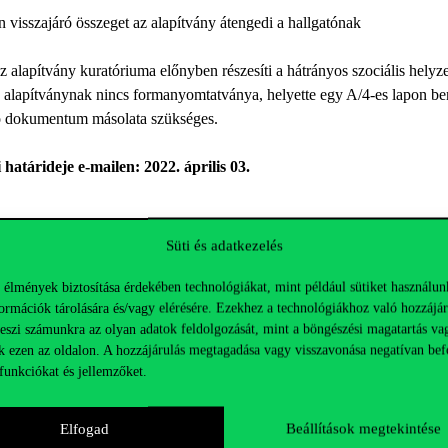
n visszajáró összeget az alapítvány átengedi a hallgatónak
z alapítvány kuratóriuma előnyben részesíti a hátrányos szociális helyze
 alapítványnak nincs formanyomtatványa, helyette egy A/4-es lapon ben
oló dokumentum másolata szükséges.
határideje e-mailen: 2022. április 03.
any@t-online.hu vagy sadt.zsuzsa@t-online.hu
Süti és adatkezelés
 élmények biztosítása érdekében technológiákat, mint például sütiket használun
ábbi linken
érhető el.
ormációk tárolására és/vagy elérésére. Ezekhez a technológiákhoz való hozzájár
teszi számunkra az olyan adatok feldolgozását, mint a böngészési magatartás va
k ezen az oldalon. A hozzájárulás megtagadása vagy visszavonása negatívan bef
funkciókat és jellemzőket.
Elfogad
Beállítások megtekintése