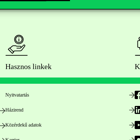
Hasznos linkek
K
Nyitvatartás
Házirend
Közérdekű adatok
Karrier