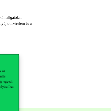
tű hallgatókat.
yújtott kérelem és a
k az
ulás
gy egyedi
olyásolhat