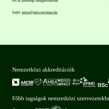
HUB jelenlegi hallgatóinknak
Sajtó:
press@uni-corvinus.hu
Nemzetközi akkreditációk
Főbb tagságok nemzetközi szervezetekb