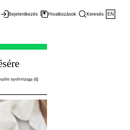
Bejelentkezés
Hivatkozások
Keresés
EN
ésére
szére nyelvvizsga díj