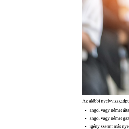
Az alábbi nyelvvizsgatípu
angol vagy német ált
angol vagy német gaz
igény szerint más ny