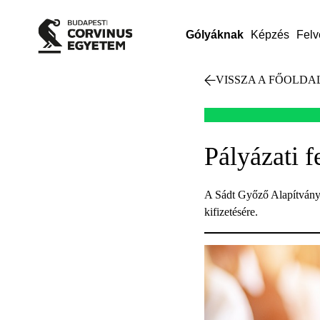
Gólyáknak
Képzés
Felv
VISSZA A FŐOLDA
Pályázati f
A Sádt Győző Alapítvány 
kifizetésére.