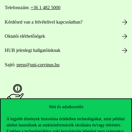
Telefonszám:
+36 1 482 5000
Kérdésed van a felvételivel kapcsolatban?
Oktatói elérhetőségek
HUB jelenlegi hallgatóinknak
Sajtó:
press@uni-corvinus.hu
Süti és adatkezelés
Hasznos linkek
A legjobb élmények biztosítása érdekében technológiákat, mint például
sütiket használunk az eszközinformációk tárolására és/vagy elérésére.
Ezekhez a technológiákhoz való hozzájárulás lehetővé teszi számunkra