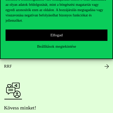
az olyan adatok feldolgozását, mint a böngészési magatartás vagy
Nyitvatartás
egyedi azonosítók ezen az oldalon. A hozzájárulás megtagadása vagy
visszavonása negatívan befolyásolhat bizonyos funkciókat és
Házirend
jellemzőket.
Közérdekű adatok
Elfogad
Karrier
Beállítások megtekintése
Arculati elemek
RRF
Kövess minket!