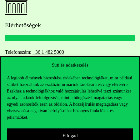
Elérhetőségek
Telefonszám:
+36 1 482 5000
Süti és adatkezelés
Kérdésed van a felvételivel kapcsolatban?
A legjobb élmények biztosítása érdekében technológiákat, mint például
Oktatói elérhetőségek
sütiket használunk az eszközinformációk tárolására és/vagy elérésére.
Ezekhez a technológiákhoz való hozzájárulás lehetővé teszi számunkra
HUB jelenlegi hallgatóinknak
az olyan adatok feldolgozását, mint a böngészési magatartás vagy
egyedi azonosítók ezen az oldalon. A hozzájárulás megtagadása vagy
visszavonása negatívan befolyásolhat bizonyos funkciókat és
Sajtó:
press@uni-corvinus.hu
jellemzőket.
Elfogad