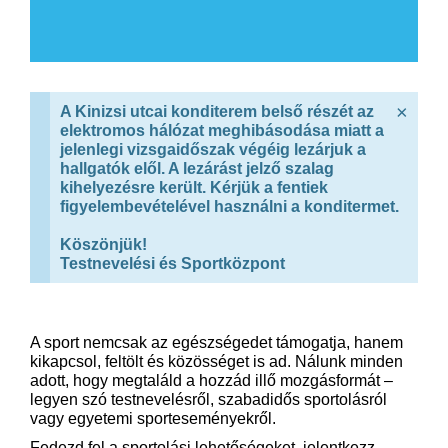
×
A Kinizsi utcai konditerem belső részét az
elektromos hálózat meghibásodása miatt a
jelenlegi vizsgaidőszak végéig lezárjuk a
hallgatók elől. A lezárást jelző szalag
kihelyezésre került. Kérjük a fentiek
figyelembevételével használni a konditermet.
Köszönjük!
Testnevelési és Sportközpont
A sport nemcsak az egészségedet támogatja, hanem
kikapcsol, feltölt és közösséget is ad. Nálunk minden
adott, hogy megtaláld a hozzád illő mozgásformát –
legyen szó testnevelésről, szabadidős sportolásról
vagy egyetemi sporteseményekről.
Fedezd fel a sportolási lehetőségeket, jelentkezz