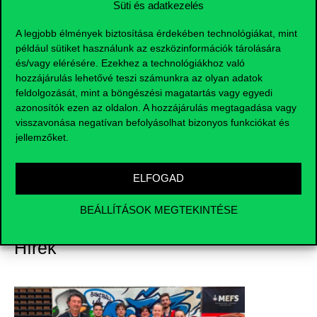
Süti és adatkezelés
DOKUMENTUMOK
A legjobb élmények biztosítása érdekében technológiákat, mint
például sütiket használunk az eszközinformációk tárolására
és/vagy elérésére. Ezekhez a technológiákhoz való
hozzájárulás lehetővé teszi számunkra az olyan adatok
feldolgozását, mint a böngészési magatartás vagy egyedi
azonosítók ezen az oldalon. A hozzájárulás megtagadása vagy
visszavonása negatívan befolyásolhat bizonyos funkciókat és
jellemzőket.
Sportesemények
ELFOGAD
BEÁLLÍTÁSOK MEGTEKINTÉSE
Hírek