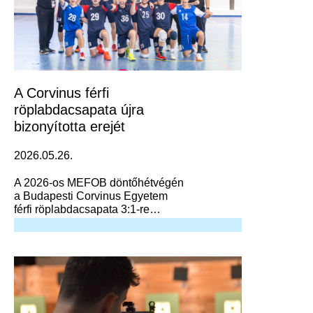
A Corvinus férfi
röplabdacsapata újra
bizonyította erejét
2026.05.26.
A 2026-os MEFOB döntőhétvégén
a Budapesti Corvinus Egyetem
férfi röplabdacsapata 3:1-re
megnyerte a bronzmérkőzést
DEAC csapata ellen, és ezzel
újabb érmet szerzett az országos
egyetemi bajnokságon!