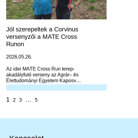
Jól szerepeltek a Corvinus
versenyzői a MATE Cross
Runon
2026.05.26.
Az idei MATE Cross Run terep-
akadályfutó verseny az Agrár– és
Élettudományi Egyetem Kaposvári
Campusán zajlott.
1
…
2
3
5