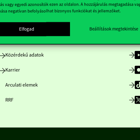
ás vagy egyedi azonosítók ezen az oldalon. A hozzájárulás megtagadása va
nása negatívan befolyásolhat bizonyos funkciókat és jellemzőket.
Nyitvatartás
Elfogad
Beállítások megtekintése
Házirend
Közérdekű adatok
Karrier
Arculati elemek
RRF