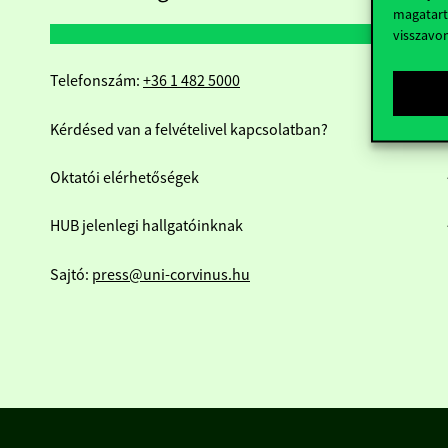
magatart
visszavo
Telefonszám:
+36 1 482 5000
Kérdésed van a felvételivel kapcsolatban?
Oktatói elérhetőségek
HUB jelenlegi hallgatóinknak
Sajtó:
press@uni-corvinus.hu