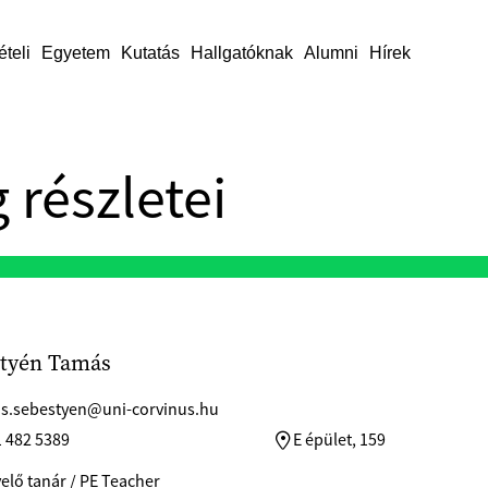
ételi
Egyetem
Kutatás
Hallgatóknak
Alumni
Hírek
 részletei
tyén Tamás
s.sebestyen@uni-corvinus.hu
1 482 5389
E épület, 159
elő tanár / PE Teacher