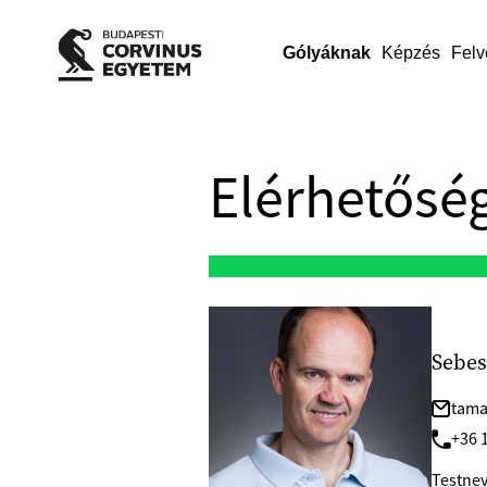
Gólyáknak
Képzés
Felv
Elérhetőség
Sebes
tama
+36 
Testnev