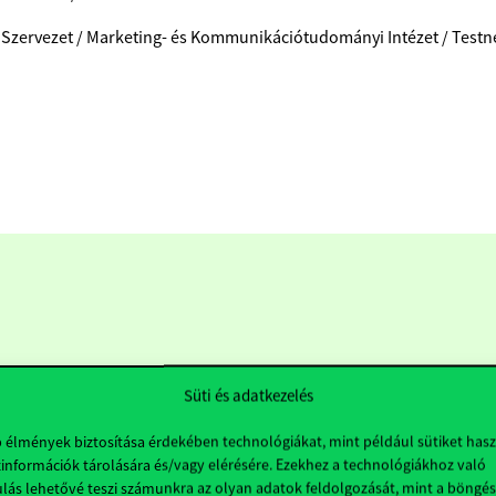
 Szervezet / Marketing- és Kommunikációtudományi Intézet / Testn
Süti és adatkezelés
b élmények biztosítása érdekében technológiákat, mint például sütiket has
információk tárolására és/vagy elérésére. Ezekhez a technológiákhoz való
Hasznos linkek
K
lás lehetővé teszi számunkra az olyan adatok feldolgozását, mint a böngés