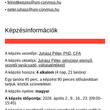
•
felnottkepzes@uni-corvinus.hu
•
peter.juhasz@uni-corvinus.hu
Képzésinformációk
A képzés vezetője
:
Juhász Péter, PhD, CFA
A képzés oktatója
:
Juhász Péter, pénzügyi elemző,
vezetői tanácsadó, vállalatértékelő
A képzés hossza:
4 alkalom
(4 nap, 21 tanóra)
Egy tanóra 45 perc, a képzést 90 perces idősávokban
tartjuk, köztük szünetekkel.
A képzés nyelve:
magyar
A képzés időpontja:
2026. április 2., 9., 16., 23. (09:00–
15:45)