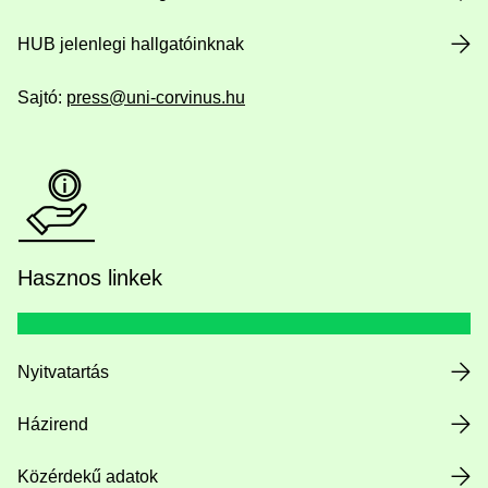
HUB jelenlegi hallgatóinknak
Sajtó:
press@uni-corvinus.hu
Hasznos linkek
Nyitvatartás
Házirend
Közérdekű adatok