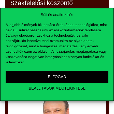
Szakfelelősi köszöntő
Süti és adatkezelés
Üdvözöllek a Projektértékelés és finanszírozás
képzésünkön!
A legjobb élmények biztosítása érdekében technológiákat, mint
Beruházási döntéseket kell hoznia? Egy projekt
például sütiket használunk az eszközinformációk tárolására
jövőjének megítélése sosem egyszerű feladat, de a
és/vagy elérésére. Ezekhez a technológiákhoz való
megfelelő modellezési ismeretekkel és gyakorlati
hozzájárulás lehetővé teszi számunkra az olyan adatok
tapasztalatok birtokában sokkal könnyebben vághat
feldolgozását, mint a böngészési magatartás vagy egyedi
bele. Képzésünk nemcsak általános modellezési
azonosítók ezen az oldalon. A hozzájárulás megtagadása vagy
ismereteket nyújt, de rámutat az egyes iparágak
visszavonása negatívan befolyásolhat bizonyos funkciókat és
projektjeinek sajátosságaira és segít megérteni a
jellemzőket.
finanszírozók gondolkodásmódját is.
ELFOGAD
BEÁLLÍTÁSOK MEGTEKINTÉSE