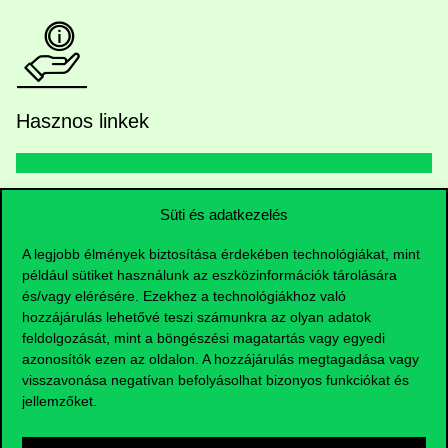
Hasznos linkek
Nyitvatartás
Süti és adatkezelés
A legjobb élmények biztosítása érdekében technológiákat, mint
Házirend
például sütiket használunk az eszközinformációk tárolására
és/vagy elérésére. Ezekhez a technológiákhoz való
Közérdekű adatok
hozzájárulás lehetővé teszi számunkra az olyan adatok
feldolgozását, mint a böngészési magatartás vagy egyedi
Karrier
azonosítók ezen az oldalon. A hozzájárulás megtagadása vagy
visszavonása negatívan befolyásolhat bizonyos funkciókat és
Arculati elemek
jellemzőket.
RRF