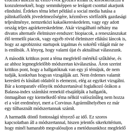
konzulenseknél, hogy semmiképpen se lerágott csonttal akarjunk
elindulni. Érdekes téma lehet például a social media hatása a
pálinkafőzdék jövedelmezőségére, kézműves sörfőzdék gazdasági
teljesítménye, nemzetközi kakaókereskedelem, vagy egy adott
ország teljes agrárkereskedelme. Akár vizsgálható néhány ma
divatos alternatív élelmiszer-rendszer: biopiacok, a reneszánszukat
élő termelői piacok, vagy egyéb rövid élelmiszer ellátási láncok is,
hogy az agrobiznisz startupok izgalmas és sokrétű világát már ne
is említsük. A lényeg, hogy valami újat és aktuálisat válasszunk.
A második kritikus pont a téma megfelelő mértékű szűkítése, és
az ahhoz legmegfelelőbb módszertan kiválasztása. Áron szerint
kritikus pont, hogy a hallgatóknak van egy jó témájuk, de nem
tudják, konkrétan hogyan vizsgálják azt. Nem érdemes valamit
keresleti és kínálati oldalról is elemezni, elég az egyiket vizsgálni.
Bár a komparatív előnyök módszertanával foglalkozó órákon a
Balassa-index számítást remekül elsajátítják a hallgatók,
önmagában egy kiemelkedő téma nélkül valószínűleg nem hozza
el a várt eredményt, mert a Corvinus Agrárműhelyében ez már
egy túlhasznált módszertannak számít.
A harmadik döntő fontosságú tényező az idő. Ez szoros
kapcsolatban áll a módszertannal, hiszen jelentős sikerkritérium,
hogy minél hamarabb megvalósuljon a metódusunkhoz megfelelő