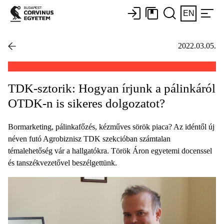
EN
2022.03.05.
TDK-sztorik: Hogyan írjunk a pálinkáról
OTDK-n is sikeres dolgozatot?
Bormarketing, pálinkafőzés, kézműves sörök piaca? Az idéntől új
néven futó Agrobiznisz TDK szekcióban számtalan
témalehetőség vár a hallgatókra. Török Áron egyetemi docenssel
és tanszékvezetővel beszélgettünk.