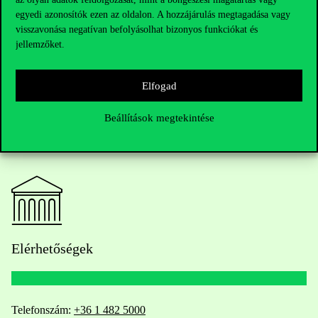
tevékenységek a felsőoktatásban” című projekt támogatta.
egyedi azonosítók ezen az oldalon. A hozzájárulás megtagadása vagy
visszavonása negatívan befolyásolhat bizonyos funkciókat és
jellemzőket.
Elfogad
Beállítások megtekintése
Elérhetőségek
Telefonszám:
+36 1 482 5000