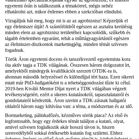
egyetemi órán is találkozunk a témakörrel, mégis nehéz
elhatárolni azt, mikor érdemes ebben a szekcióban elindulni.
Vizsgáljuk hát meg, hogy mi is az az agrobiznisz! Képzeljük el
egy élelmiszer útját! A szántóföldről egészen az asztalra kerülésig
minden elem az agrobiznisz területéhez kapcsolódik, szűkebb és
tágabb értelemben egyaránt, tehát a műtrágyagyártástól egészen
az élelmiszer-diszkontok marketingjéig, minden témát szívesen
fogadnak.
Török Áron egyetemi docens és tanszékvezető egyetemista kora
óta aktív tagja a TDK világának. Összesen három dolgozatot írt,
amelyekből mindegyik kvalifikációt szerzett OTDK-ra is,
ahonnan második helyezéssel és különdíjjal tért haza. Ezen sikerei
miatt már PhD-hallgatóként is a tehetséggondozást tűzte ki célul.
2019-ben Kiváló Mentor Díjat nyert a TDK világában végzett
tevékenységeiért, ezért a sikeres kutatásokról, tapasztalatairól és
gondolatairól kérdeztük. Áron szerint a TDK-zásnak hallgatói
oldalról három nagy kihívása van: a téma, a módszertan és az idő.
Bormarketing, pálinkafőzés, kézműves sörök piaca? Az első és
legfontosabb, hogy egy érdekes témát találjon a kutató, olyat,
amivel szívesen foglalkozik akár hosszú távon is, hiszen
szenvedélyből sokkal értékesebb kutatás fog születni. Ehhez
érdemes átnézni az előző évek győztes témáit is, körbekérdezni a