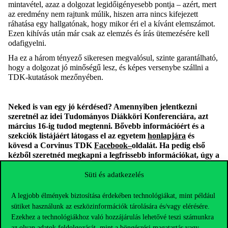
mintavétel, azaz a dolgozat legidőigényesebb pontja – azért, mert
az eredmény nem rajtunk múlik, hiszen arra nincs kifejezett
ráhatása egy hallgatónak, hogy mikor éri el a kívánt elemszámot.
Ezen kihívás után már csak az elemzés és írás ütemezésére kell
odafigyelni.
Ha ez a három tényező sikeresen megvalósul, szinte garantálható,
hogy a dolgozat jó minőségű lesz, és képes versenybe szállni a
TDK-kutatások mezőnyében.
Neked is van egy jó kérdésed? Amennyiben jelentkezni
szeretnél az idei Tudományos Diákköri Konferenciára, azt
március 16-ig tudod megtenni. Bővebb információért és a
szekciók listájáért látogass el az egyetem
honlapjára
és
kövesd a Corvinus TDK
Facebook
–
oldalát. Ha pedig első
kézből szeretnéd megkapni a legfrissebb információkat, úgy a
Corvinus TDK Klub
Facebook-csoportjában
a helyed!
Süti és adatkezelés
A TDK tevékenységét az Európai Unió, Magyarország és az
A legjobb élmények biztosítása érdekében technológiákat, mint például
Európai Szociális Alap társfinanszírozása által biztosított forrás
sütiket használunk az eszközinformációk tárolására és/vagy elérésére.
az EFOP-3.6.3-VEKOP-16-2017-00007 azonosítószámú
Ezekhez a technológiákhoz való hozzájárulás lehetővé teszi számunkra
„Tehetségből fiatal kutató – A kutatói életpályát támogató
az olyan adatok feldolgozását, mint a böngészési magatartás vagy