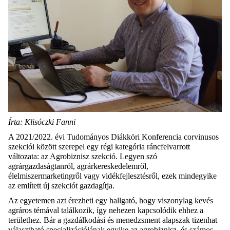
Írta: Klisóczki Fanni
A 2021/2022. évi Tudományos Diákköri Konferencia corvinusos
szekciói között szerepel egy régi kategória ráncfelvarrott
változata: az Agrobiznisz szekció. Legyen szó
agrárgazdaságtanról, agrárkereskedelemről,
élelmiszermarketingről vagy vidékfejlesztésről, ezek mindegyike
az említett új szekciót gazdagítja.
Az egyetemen azt érezheti egy hallgató, hogy viszonylag kevés
agráros témával találkozik, így nehezen kapcsolódik ehhez a
területhez. Bár a gazdálkodási és menedzsment alapszak tizenhat
választható specializációjának egyike az agrobiznisz, és számos