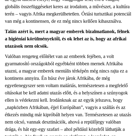
globális összefüggéseket keres az irodalom, a művészet, a kultúra
terén – vagyis Afrika megkerülhetetlen. Óriási turisztikai potenciál
van még a kontinensen, de ez még nincs kellően kihasználva.
Talán azért is, mert a magyar emberek bizalmatlanok, félnek
a higiéniai körülményektől, és ok lehet az is, hogy az afrikai
utazások nem olcsók.
Valóban rengeteg előítélet van az emberek fejében, a volt
gyarmatosító országokból egyébként többen mernek Afrikába
utazni, a magyar emberek mentális térképén még nincs rajta ez a
kontinens annyira. Én húsz éve járok Afrikába, de még
egyetlenegyszer sem voltam maláriás, természetesen a megfelelő
oltásokat be kell adatni utazás előtt, és a helyszínen a szúnyogok
ellen is védekezni kell. Irodánknak az az egyik jelszava, hogy
„napközben Afrikában, éjjel Európában”, vagyis a szállás és az
étkezés mindig már kipróbált helyen van. Természetesen az utazás
nem olcsó, vannak desztinációk, ahová a repülőjegy valóban
drága, és hát egy-egy szafari – ahol például közelről láthatják a