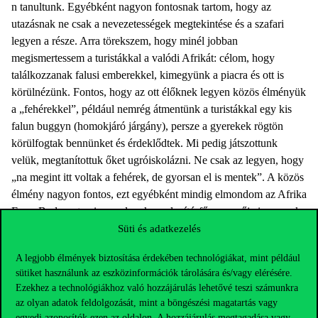
n tanultunk. Egyébként nagyon fontosnak tartom, hogy az
utazásnak ne csak a nevezetességek megtekintése és a szafari
legyen a része. Arra törekszem, hogy minél jobban
megismertessem a turistákkal a valódi Afrikát: célom, hogy
találkozzanak falusi emberekkel, kimegyünk a piacra és ott is
körülnézünk. Fontos, hogy az ott élőknek legyen közös élményük
a „fehérekkel”, például nemrég átmentünk a turistákkal egy kis
falun buggyn (homokjáró járgány), persze a gyerekek rögtön
körülfogtak bennünket és érdeklődtek. Mi pedig játszottunk
velük, megtanítottuk őket ugróiskolázni. Ne csak az legyen, hogy
„na megint itt voltak a fehérek, de gyorsan el is mentek”. A közös
élmény nagyon fontos, ezt egyébként mindig elmondom az Afrika
Expo Budapesten is, amelynek az alapító-főszervezője is vagyok.
Meggyőződésem, hogy az egyén utazói attitűdje sokat számít, ha
Süti és adatkezelés
valaki rosszindulattal, előítéletesen közelít az ott élőkhöz, azt ők
A legjobb élmények biztosítása érdekében technológiákat, mint például
megérzik. És azt is tapasztalom, hogy egy-egy út után a turisták
sütiket használunk az eszközinformációk tárolására és/vagy elérésére.
másképp gondolkodnak Afrikáról, az afrikaiakról, mint
Ezekhez a technológiákhoz való hozzájárulás lehetővé teszi számunkra
korábban.
az olyan adatok feldolgozását, mint a böngészési magatartás vagy
egyedi azonosítók ezen az oldalon. A hozzájárulás megtagadása vagy