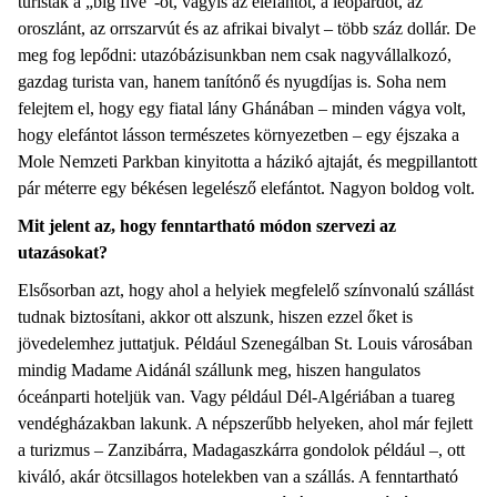
turisták a „big five”-ot, vagyis az elefántot, a leopárdot, az
oroszlánt, az orrszarvút és az afrikai bivalyt – több száz dollár. De
meg fog lepődni: utazóbázisunkban nem csak nagyvállalkozó,
gazdag turista van, hanem tanítónő és nyugdíjas is. Soha nem
felejtem el, hogy egy fiatal lány Ghánában – minden vágya volt,
hogy elefántot lásson természetes környezetben – egy éjszaka a
Mole Nemzeti Parkban kinyitotta a házikó ajtaját, és megpillantott
pár méterre egy békésen legelésző elefántot. Nagyon boldog volt.
Mit jelent az, hogy fenntartható módon szervezi az
utazásokat?
Elsősorban azt, hogy ahol a helyiek megfelelő színvonalú szállást
tudnak biztosítani, akkor ott alszunk, hiszen ezzel őket is
jövedelemhez juttatjuk. Például Szenegálban St. Louis városában
mindig Madame Aidánál szállunk meg, hiszen hangulatos
óceánparti hoteljük van. Vagy például Dél-Algériában a tuareg
vendégházakban lakunk. A népszerűbb helyeken, ahol már fejlett
a turizmus – Zanzibárra, Madagaszkárra gondolok például –, ott
kiváló, akár ötcsillagos hotelekben van a szállás. A fenntartható