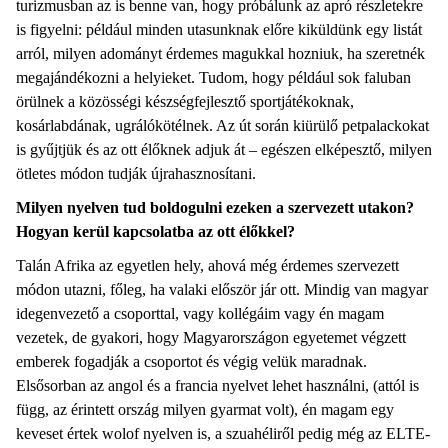
turizmusban az is benne van, hogy próbálunk az apró részletekre
is figyelni: például minden utasunknak előre kiküldünk egy listát
arról, milyen adományt érdemes magukkal hozniuk, ha szeretnék
megajándékozni a helyieket. Tudom, hogy például sok faluban
örülnek a közösségi készségfejlesztő sportjátékoknak,
kosárlabdának, ugrálókötélnek. Az út során kiürülő petpalackokat
is gyűjtjük és az ott élőknek adjuk át – egészen elképesztő, milyen
ötletes módon tudják újrahasznosítani.
Milyen nyelven tud boldogulni ezeken a szervezett utakon?
Hogyan kerül kapcsolatba az ott élőkkel?
Talán Afrika az egyetlen hely, ahová még érdemes szervezett
módon utazni, főleg, ha valaki először jár ott. Mindig van magyar
idegenvezető a csoporttal, vagy kollégáim vagy én magam
vezetek, de gyakori, hogy Magyarországon egyetemet végzett
emberek fogadják a csoportot és végig velük maradnak.
Elsősorban az angol és a francia nyelvet lehet használni, (attól is
függ, az érintett ország milyen gyarmat volt), én magam egy
keveset értek wolof nyelven is, a szuahéliről pedig még az ELTE-