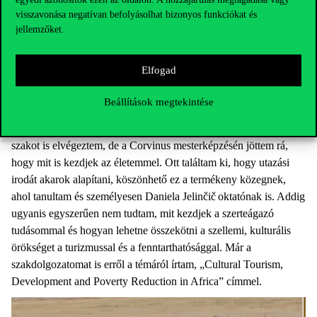
A Budapesti Corvinus Egyetem kihelyezett kőszegi UNESCO
visszavonása negatívan befolyásolhat bizonyos funkciókat és
tagozatán végezte a mesterképzést kulturális örökség
jellemzőket.
menedzsmentből. Mennyire vette hasznát a Corvinus
mesterképzésének céljai megvalósításában?
Elfogad
Viszonylag idős fejjel „ültem be” erre a képzésre, de azt
mondhatom, alapvető és meghatározó volt. Előtte már volt egy
Beállítások megtekintése
közgazdász végzettségem a Modern Üzleti Tudományok
Főiskoláján Tatabányán, és az ELTE kulturális antropológia
szakot is elvégeztem, de a Corvinus mesterképzésén jöttem rá,
hogy mit is kezdjek az életemmel. Ott találtam ki, hogy utazási
irodát akarok alapítani, köszönhető ez a termékeny közegnek,
ahol tanultam és személyesen Daniela Jelinčič oktatónak is. Addig
ugyanis egyszerűen nem tudtam, mit kezdjek a szerteágazó
tudásommal és hogyan lehetne összekötni a szellemi, kulturális
örökséget a turizmussal és a fenntarthatósággal. Már a
szakdolgozatomat is erről a témáról írtam, „Cultural Tourism,
Development and Poverty Reduction in Africa” címmel.