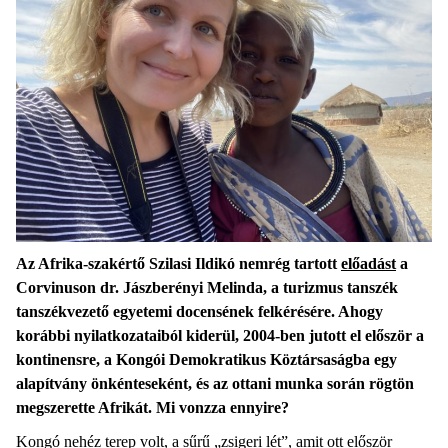
Az Afrika-szakértő
Szilasi Ildikó nemrég tartott
előadást
a
Corvinuson dr. Jászberényi Melinda, a turizmus tanszék
tanszékvezető egyetemi docensének felkérésére. Ahogy
korábbi nyilatkozataiból kiderül, 2004-ben jutott el először a
kontinensre, a Kongói Demokratikus Köztársaságba egy
alapítvány önkénteseként, és az ottani munka során rögtön
megszerette Afrikát. Mi vonzza ennyire?
Kongó nehéz terep volt, a sűrű „zsigeri lét”, amit ott először