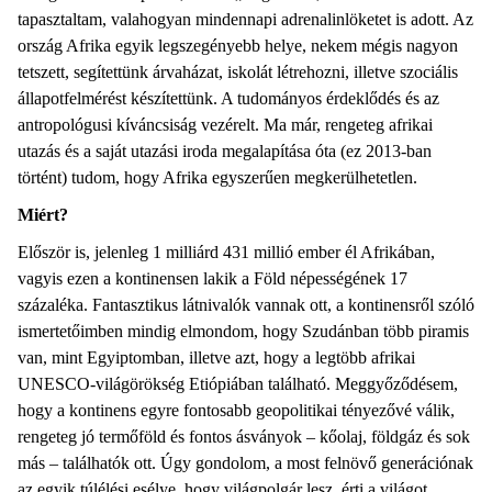
tapasztaltam, valahogyan mindennapi adrenalinlöketet is adott. Az
ország Afrika egyik legszegényebb helye, nekem mégis nagyon
tetszett, segítettünk árvaházat, iskolát létrehozni, illetve szociális
állapotfelmérést készítettünk. A tudományos érdeklődés és az
antropológusi kíváncsiság vezérelt. Ma már, rengeteg afrikai
utazás és a saját utazási iroda megalapítása óta (ez 2013-ban
történt) tudom, hogy Afrika egyszerűen megkerülhetetlen.
Miért?
Először is, jelenleg 1 milliárd 431 millió ember él Afrikában,
vagyis ezen a kontinensen lakik a Föld népességének 17
százaléka. Fantasztikus látnivalók vannak ott, a kontinensről szóló
ismertetőimben mindig elmondom, hogy Szudánban több piramis
van, mint Egyiptomban, illetve azt, hogy a legtöbb afrikai
UNESCO-világörökség Etiópiában található. Meggyőződésem,
hogy a kontinens egyre fontosabb geopolitikai tényezővé válik,
rengeteg jó termőföld és fontos ásványok – kőolaj, földgáz és sok
más – találhatók ott. Úgy gondolom, a most felnövő generációnak
az egyik túlélési esélye, hogy világpolgár lesz, érti a világot,