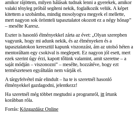
amikor rájöttem, milyen hálásak tudnak lenni a gyerekek, amikor
valaki tényleg próbál segíteni nekik, foglalkozik velük. A képet
kitettem a szobámba, mindig mosolyogva megyek el mellette,
mert nagyon sok örömteli tapasztalatot okozott ez a négy hónap”
– mesélte Karesz.
Eszter is hasonló élményekkel zárta az évet: „Olyan szerepben
vagyunk, hogy mi adunk nekik, és az élményeken és a
tapasztalatokon keresztül kapunk viszonzást, ám az utolsó héten a
mentoráltam egy csokival is meglepett. Ez nagyon jól esett, mert
ezek szerint úgy érzi, kapott tőlünk valamint, amit szeretne – a
saját módján – viszonozni” – mesélte, hozzátéve, hogy ezt
természetesen egyáltalán nem várják el.
A tárgyfelvétel már elindult – ha te is szeretnél hasonló
élményekkel gazdagodni, jelentkezz!
Ha szeretnél még többet megtudni a programról,
itt
írtunk
korábban róla.
Forrás:
Közgazdász Online