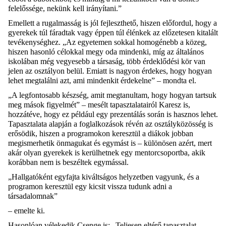
felelőssége, nekünk kell irányítani.”
Emellett a rugalmasság is jól fejleszthető, hiszen előfordul, hogy a
gyerekek túl fáradtak vagy éppen túl élénkek az előzetesen kitalált
tevékenységhez. „Az egyetemen sokkal homogénebb a közeg,
hiszen hasonló célokkal megy oda mindenki, míg az általános
iskolában még vegyesebb a társaság, több érdeklődési kör van
jelen az osztályon belül. Emiatt is nagyon érdekes, hogy hogyan
lehet megtalálni azt, ami mindenkit érdekelne” – mondta el.
„A legfontosabb készség, amit megtanultam, hogy hogyan tartsuk
meg mások figyelmét” – mesélt tapasztalatairól Karesz is,
hozzátéve, hogy ez például egy prezentálás során is hasznos lehet.
Tapasztalata alapján a foglalkozások révén az osztályközösség is
erősödik, hiszen a programokon keresztül a diákok jobban
megismerhetik önmagukat és egymást is – különösen azért, mert
akár olyan gyerekek is kerülhetnek egy mentorcsoportba, akik
korábban nem is beszéltek egymással.
„Hallgatóként egyfajta kiváltságos helyzetben vagyunk, és a
programon keresztül egy kicsit vissza tudunk adni a
társadalomnak”
– emelte ki.
Hasonlóan vélekedik Csenge is: „Teljesen eltérő tapasztalat