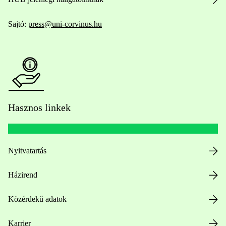
Sajtó:
press@uni-corvinus.hu
Hasznos linkek
Nyitvatartás
Házirend
Közérdekű adatok
Karrier