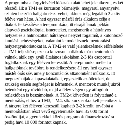
A programba a tárgyfelvétel időszaka alatt lehet jelentkezni, és két
részből áll: a TM1-es kurzuson bármelyik, magyarul anyanyelvi
szinten beszélő hallgató részt vehet, akinek még legalább 2 aktív
féléve van hátra. A heti egyszer másfél órás alkalom célja a
diákok felkészítése a terepmunkára; itt elsajátítanak például
alapvető pszichológiai ismereteket, megismerik a hátrányos
helyzet és a halmozottan hátrányos helyzet fogalmát, a különböző
tanulási nehézségeket, valamint lemodelleznek mentorálási
helyzetgyakorlatokat is. A TM2-re való jelentkezésnek előfeltétele
a TM1 teljesítése; ezen a kurzuson a diákok már mentorokká
válnak, akik egy gyáli általános iskolában 2-3 fős csoporttal
foglalkoznak egy féléven keresztül. A terepmunka mellett a
hallgatóknak továbbra is rendelkezésére áll egy heti egyszer
másfél órás sáv, amely konzultációs alkalomként működik. Itt
megoszthatják a tapasztalataikat, egyeztetik az ötleteket, de
szükség esetén segítséget is kérhetnek. A mentorok munkájukról
hetenként egy rövidebb, majd a félév végén egy átfogóbb
reflexióban is beszámolnak. A TM2-t követően is folytatható a
mentorálás, ehhez a TM3, TM4, stb. kurzusokra kell jelentkezni.
A tárgyra két féléven keresztül kapható 2-2 kredit, továbbá a
mentorálásban részt vevő egyetemisták havi 35 000 forint
ösztöndíjat, a gyerekekkel közös programok finanszírozására
pedig havi 10 000 forintot kapnak.