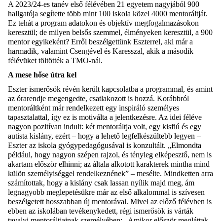
A 2023/24-es tanév első félévében 21 egyetem nagyjából 900
hallgatója segítette több mint 100 iskola közel 4000 mentoráltját.
Ez tehát a program adatokon és objektív megfogalmazásokon
keresztül; de milyen belsős szemmel, élményeken keresztül, a 900
mentor egyikeként? Erről beszélgettünk Eszterrel, aki már a
harmadik, valamint Csengével és Karesszal, akik a második
félévüket töltötték a TMO-nál.
A mese hőse útra kel
Eszter ismerősök révén került kapcsolatba a programmal, és amint
az órarendje megengedte, csatlakozott is hozzá. Korábbról
mentoráltként már rendelkezett egy inspiráló személyes
tapasztalattal, így ez is motiválta a jelentkezésre. Az idei féléve
nagyon pozitívan indult: két mentoráltja volt, egy kisfiú és egy
autista kislány, ezért – hogy a lehető legfelkészültebb legyen –
Eszter az iskola gyógypedagógusával is konzultált. „Elmondta
például, hogy nagyon szépen rajzol, és tényleg elképesztő, nem is
akartam először elhinni; az általa alkotott karakterek mintha mind
külön személyiséggel rendelkeznének” – mesélte. Mindketten arra
számítottak, hogy a kislány csak lassan nyílik majd meg, ám
legnagyobb meglepetésükre már az első alkalommal is szívesen
beszélgetett hosszabban új mentorával. Mivel az előző félévben is
ebben az iskolában tevékenykedett, régi ismerősök is várták
tavalyi mentoráltjainak személyében: „Amikor először megláttak,