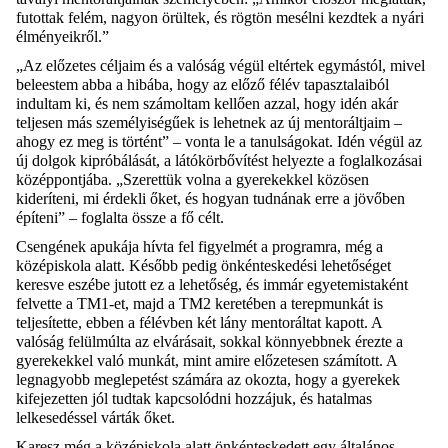
futottak felém, nagyon örültek, és rögtön mesélni kezdtek a nyári
élményeikről.”
„Az előzetes céljaim és a valóság végül eltértek egymástól, mivel
beleestem abba a hibába, hogy az előző félév tapasztalaiból
indultam ki, és nem számoltam kellően azzal, hogy idén akár
teljesen más személyiségűek is lehetnek az új mentoráltjaim –
ahogy ez meg is történt” – vonta le a tanulságokat. Idén végül az
új dolgok kipróbálását, a látókörbővítést helyezte a foglalkozásai
középpontjába. „Szerettük volna a gyerekekkel közösen
kideríteni, mi érdekli őket, és hogyan tudnának erre a jövőben
építeni” – foglalta össze a fő célt.
Csengének apukája hívta fel figyelmét a programra, még a
középiskola alatt. Később pedig önkénteskedési lehetőséget
keresve eszébe jutott ez a lehetőség, és immár egyetemistaként
felvette a TM1-et, majd a TM2 keretében a terepmunkát is
teljesítette, ebben a félévben két lány mentoráltat kapott. A
valóság felülmúlta az elvárásait, sokkal könnyebbnek érezte a
gyerekekkel való munkát, mint amire előzetesen számított. A
legnagyobb meglepetést számára az okozta, hogy a gyerekek
kifejezetten jól tudtak kapcsolódni hozzájuk, és hatalmas
lelkesedéssel várták őket.
Karesz még a középiskola alatt önkénteskedett egy általános