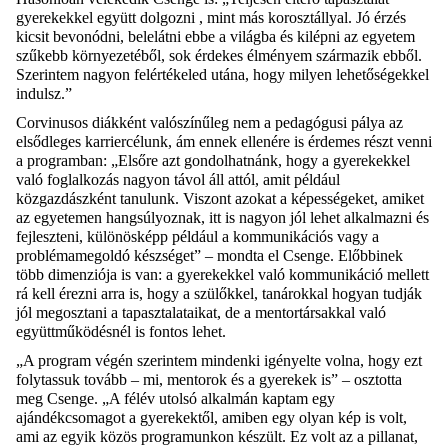
gyerekekkel együtt dolgozni , mint más korosztállyal. Jó érzés
kicsit bevonódni, belelátni ebbe a világba és kilépni az egyetem
szűkebb környezetéből, sok érdekes élményem származik ebből.
Szerintem nagyon felértékeled utána, hogy milyen lehetőségekkel
indulsz.”
Corvinusos diákként valószínűleg nem a pedagógusi pálya az
elsődleges karriercélunk, ám ennek ellenére is érdemes részt venni
a programban: „Elsőre azt gondolhatnánk, hogy a gyerekekkel
való foglalkozás nagyon távol áll attól, amit például
közgazdászként tanulunk. Viszont azokat a képességeket, amiket
az egyetemen hangsúlyoznak, itt is nagyon jól lehet alkalmazni és
fejleszteni, különösképp például a kommunikációs vagy a
problémamegoldó készséget” – mondta el Csenge. Előbbinek
több dimenziója is van: a gyerekekkel való kommunikáció mellett
rá kell érezni arra is, hogy a szülőkkel, tanárokkal hogyan tudják
jól megosztani a tapasztalataikat, de a mentortársakkal való
együttműködésnél is fontos lehet.
„A program végén szerintem mindenki igényelte volna, hogy ezt
folytassuk tovább – mi, mentorok és a gyerekek is” – osztotta
meg Csenge. „A félév utolsó alkalmán kaptam egy
ajándékcsomagot a gyerekektől, amiben egy olyan kép is volt,
ami az egyik közös programunkon készült. Ez volt az a pillanat,