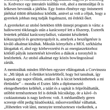
is. Kedvence egy interaktív kiállítás volt, ahol a mentoráltjai őt is
lelkesen bevonták a játékba. Egy fontos élménye egy önismereti
játékkal töltött délutánhoz kötődik, amivel az volt a céljuk, hogy a
gyerekek jobban meg tudják fogalmazni, mi érdekli őket.
A gyerekeket az utolsó hetekben több ünnepi program is várta: a
halloweeni tökfaragás után a karácsonyé lett a főszerep, Eszterék
festettek például karácsonyfadíszt, valamint készítettek
kókuszgolyót és gesztenyegolyót is, amelyek a beszélgetésre is
kiváló alkalmat kínáltak. Mikulás környékén a MOL székházba
látogattak el, ahol egy körbevezetést és az energiaszektorhoz
kötődő pályák ismertetését követően a diákok a toronyból is
lenézhettek. Az utolsó alkalmat egy közös bowlingozással
zárták.
A mentoráltak minden félévben egyszer ellátogatnak a Corvinusra
is: „Mi látjuk az ő életüket közelebbről, hogy hol tanulnak, így
kapnak egy napot tőlünk, amikor ők is kicsit betekinthetnek a mi
életünkbe” – mondta el Eszter. Idén a diplomaosztó
elengedhetetlen kellékét, a talárt és a sapkát is felpróbálhatták,
utóbbit természetesen fel is dobták búcsúképp, de a kávé- és
csokiautomata is nagy kedvenc volt. A médiaműhely green
screenje előtt pedig híradósokká, műsorvezetőkké válhattak.
„Hihetetlen volt látni, mennyire természetesen viselkedtek, a