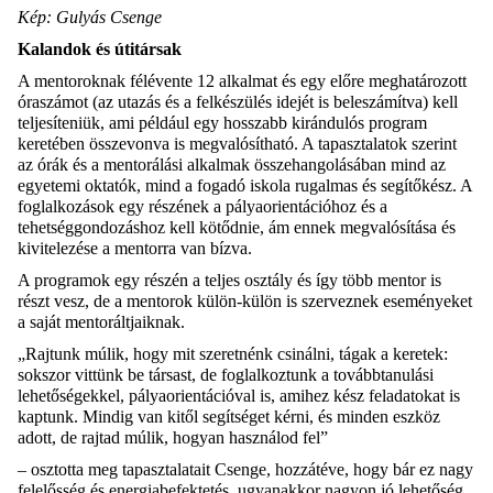
Kép: Gulyás Csenge
Kalandok és útitársak
A mentoroknak félévente 12 alkalmat és egy előre meghatározott
óraszámot (az utazás és a felkészülés idejét is beleszámítva) kell
teljesíteniük, ami például egy hosszabb kirándulós program
keretében összevonva is megvalósítható. A tapasztalatok szerint
az órák és a mentorálási alkalmak összehangolásában mind az
egyetemi oktatók, mind a fogadó iskola rugalmas és segítőkész. A
foglalkozások egy részének a pályaorientációhoz és a
tehetséggondozáshoz kell kötődnie, ám ennek megvalósítása és
kivitelezése a mentorra van bízva.
A programok egy részén a teljes osztály és így több mentor is
részt vesz, de a mentorok külön-külön is szerveznek eseményeket
a saját mentoráltjaiknak.
„Rajtunk múlik, hogy mit szeretnénk csinálni, tágak a keretek:
sokszor vittünk be társast, de foglalkoztunk a továbbtanulási
lehetőségekkel, pályaorientációval is, amihez kész feladatokat is
kaptunk. Mindig van kitől segítséget kérni, és minden eszköz
adott, de rajtad múlik, hogyan használod fel”
– osztotta meg tapasztalatait Csenge, hozzátéve, hogy bár ez nagy
felelősség és energiabefektetés, ugyanakkor nagyon jó lehetőség