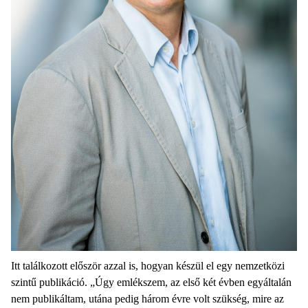
Itt találkozott először azzal is, hogyan készül el egy nemzetközi
szintű publikáció. „Úgy emlékszem, az első két évben egyáltalán
nem publikáltam, utána pedig három évre volt szükség, mire az