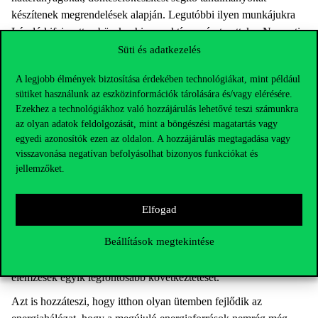
készítenek megrendelések alapján. Legutóbbi ilyen munkájukra
László kifejezetten büszke, hiszen aktívan részt vettek a Nemzeti
Energia- és Klímaterv előkészítésében. Az Európai Unió minden
Süti és adatkezelés
tagállamnak kötelezővé tette egy ilyen átfogó stratégia
A legjobb élmények biztosítása érdekében technológiákat, mint például
elkészítését, a REKK pedig segített Magyarország
sütiket használunk az eszközinformációk tárolására és/vagy elérésére.
energiafelhasználásával és energiahatékonysággal kapcsolatos
Ezekhez a technológiákhoz való hozzájárulás lehetővé teszi számunkra
kérdéseinek felmérésében.
az olyan adatok feldolgozását, mint a böngészési magatartás vagy
egyedi azonosítók ezen az oldalon. A hozzájárulás megtagadása vagy
„Az egyik legizgalmasabb kérdés jelenleg Magyarország
visszavonása negatívan befolyásolhat bizonyos funkciókat és
energiapolitikájával kapcsolatban, hogy mennyi megújuló
jellemzőket.
energiaforrást bír el a villamosenergia-hálózat. Erről fontos
szakmai vita zajlik, ugyanis a jelenlegi energiaárakat tekintve a
megújuló energia olcsónak számít, de hálózati infrastruktúra
Elfogad
megfelelő fejlesztése nélkül nem jelent életképes megoldást, ha
Beállítások megtekintése
egyszerűen mindenki olcsó napelemmel szerelteti fel a házát. Ezt
a jelenlegi hálózat még nem bírná el” – emeli ki László az
elemzések egyik legfontosabb következtetését.
Azt is hozzáteszi, hogy itthon olyan ütemben fejlődik az