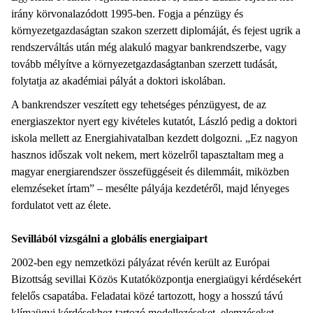
irány körvonalazódott 1995-ben. Fogja a pénzügy és
környezetgazdaságtan szakon szerzett diplomáját, és fejest ugrik a
rendszerváltás után még alakuló magyar bankrendszerbe, vagy
tovább mélyítve a környezetgazdaságtanban szerzett tudását,
folytatja az akadémiai pályát a doktori iskolában.
A bankrendszer veszített egy tehetséges pénzügyest, de az
energiaszektor nyert egy kivételes kutatót, László pedig a doktori
iskola mellett az Energiahivatalban kezdett dolgozni. „Ez nagyon
hasznos időszak volt nekem, mert közelről tapasztaltam meg a
magyar energiarendszer összefüggéseit és dilemmáit, miközben
elemzéseket írtam” – mesélte pályája kezdetéről, majd lényeges
fordulatot vett az élete.
Sevillából vizsgálni a globális energiaipart
2002-ben egy nemzetközi pályázat révén került az Európai
Bizottság sevillai Közös Kutatóközpontja energiaügyi kérdésekért
felelős csapatába. Feladatai közé tartozott, hogy a hosszú távú
klímaügyi kérdésekhez tartozó modellezéseket, elemzéseket