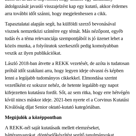
átdolgozását javasló visszajelzést kap egy kutató, akkor érdemes
arra további időt szánni, hogy megjelenhessen a cikk.
Tapasztalatai alapján segít, ha külföldi szerző bevonásával
visznek nemzetközi színtérre egy témát. Más nézőpont, egyéb
tudás és a téma relevanciája szempontjából is jó üzenet lehet a
közös munka, a folyóiratok szerkesztői pedig komolyabban
veszik az ilyen publikációkat.
László 2018-ban átvette a REKK vezetését, de azóta is tudatosan
próbál időt szakítani arra, hogy legyen ideje olvasni és képben
lenni a legújabb tudományos cikkekkel. Elmondása szerint
vezetőként ez sokszor nehéz, de hetente legalább egy napot
kifejezetten kutatásra fordít. Sőt, az sem ritka, hogy erre hétvégén
kívül nincs máskor ideje. 2021-ben nyerte el a Corvinus Kutatási
Kiválóság díjat Senior oktató-kutató kategóriában.
Megújulók a középpontban
A REKK-nél saját kutatásaik mellett elemzéseket,
háttéranyagokat, döntéselőkészítést segítő tanulmányokat