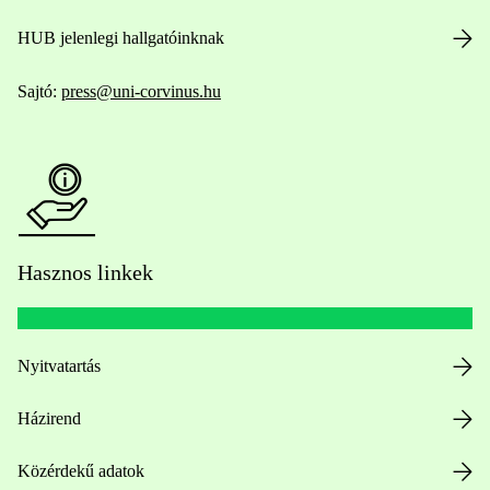
HUB jelenlegi hallgatóinknak
Sajtó:
press@uni-corvinus.hu
Hasznos linkek
Nyitvatartás
Házirend
Közérdekű adatok