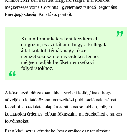
Amikor 2011-ben hazatért Magyarországra, már konkrét
megkeresése volt a Corvinus Egyetemhez tartozó Regionális
Energiagazdasági Kutatóközponttól.
Kutató főmunkatársként kezdtem el
dolgozni, és azt láttam, hogy a kollégák
által kutatott témák nagy része
nemzetközi szinten is érdekes lenne,
mégsem adják be őket nemzetközi
folyóiratokhoz.
A következő időszakban abban segített kollégáinak, hogy
növeljék a kutatóközpont nemzetközi publikációinak számát.
Korábbi tapasztalatai alapján adott tanácsot abban, milyen
kutatásokra érdemes jobban fókuszálni, mi érdekelheti a rangos
folyóiratokat.
Ezen kívül azt is képviselte, hogy amikor egy tanulmány