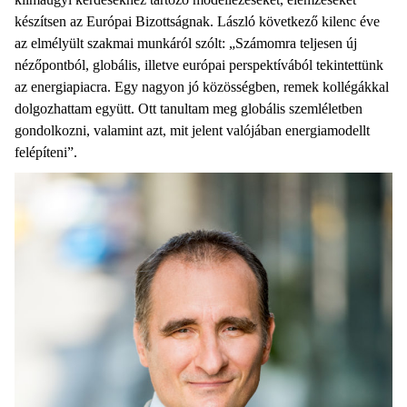
készítsen az Európai Bizottságnak. László következő kilenc éve
az elmélyült szakmai munkáról szólt: „Számomra teljesen új
nézőpontból, globális, illetve európai perspektívából tekintettünk
az energiapiacra. Egy nagyon jó közösségben, remek kollégákkal
dolgozhattam együtt. Ott tanultam meg globális szemléletben
gondolkozni, valamint azt, mit jelent valójában energiamodellt
felépíteni”.