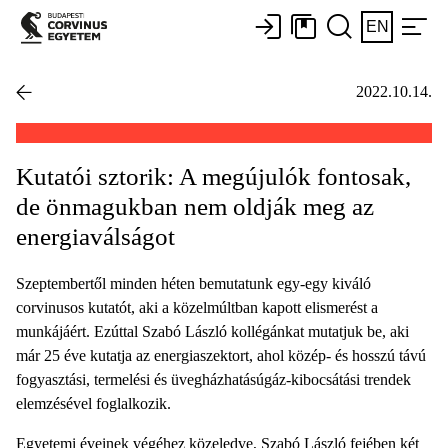
EN
2022.10.14.
Kutatói sztorik: A megújulók fontosak,
de önmagukban nem oldják meg az
energiaválságot
Szeptembertől minden héten bemutatunk egy-egy kiváló
corvinusos kutatót, aki a közelmúltban kapott elismerést a
munkájáért. Ezúttal Szabó László kollégánkat mutatjuk be, aki
már 25 éve kutatja az energiaszektort, ahol közép- és hosszú távú
fogyasztási, termelési és üvegházhatásúgáz-kibocsátási trendek
elemzésével foglalkozik.
Egyetemi éveinek végéhez közeledve, Szabó László fejében két