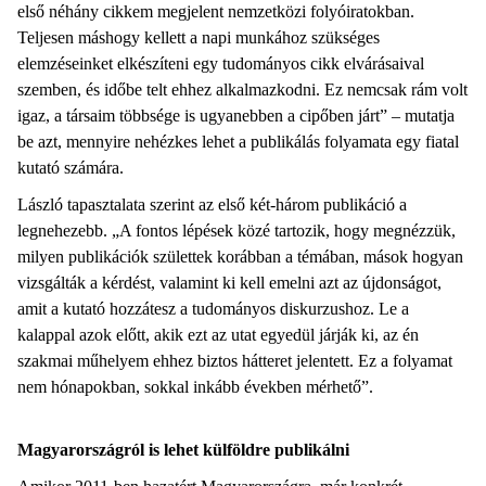
első néhány cikkem megjelent nemzetközi folyóiratokban.
Teljesen máshogy kellett a napi munkához szükséges
elemzéseinket elkészíteni egy tudományos cikk elvárásaival
szemben, és időbe telt ehhez alkalmazkodni. Ez nemcsak rám volt
igaz, a társaim többsége is ugyanebben a cipőben járt” – mutatja
be azt, mennyire nehézkes lehet a publikálás folyamata egy fiatal
kutató számára.
László tapasztalata szerint az első két-három publikáció a
legnehezebb. „A fontos lépések közé tartozik, hogy megnézzük,
milyen publikációk születtek korábban a témában, mások hogyan
vizsgálták a kérdést, valamint ki kell emelni azt az újdonságot,
amit a kutató hozzátesz a tudományos diskurzushoz. Le a
kalappal azok előtt, akik ezt az utat egyedül járják ki, az én
szakmai műhelyem ehhez biztos hátteret jelentett. Ez a folyamat
nem hónapokban, sokkal inkább években mérhető”.
Magyarországról is lehet külföldre publikálni