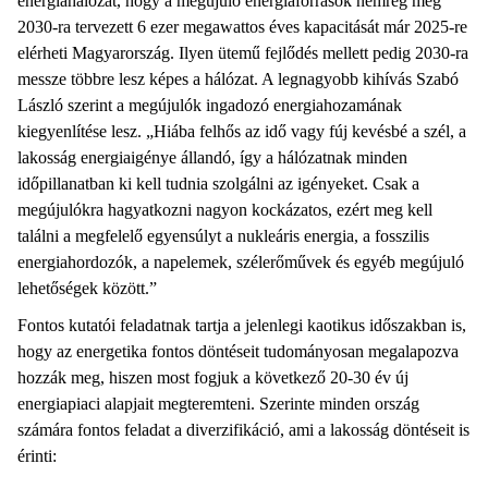
energiahálózat, hogy a megújuló energiaforrások nemrég még
2030-ra tervezett 6 ezer megawattos éves kapacitását már 2025-re
elérheti Magyarország. Ilyen ütemű fejlődés mellett pedig 2030-ra
messze többre lesz képes a hálózat. A legnagyobb kihívás Szabó
László szerint a megújulók ingadozó energiahozamának
kiegyenlítése lesz. „Hiába felhős az idő vagy fúj kevésbé a szél, a
lakosság energiaigénye állandó, így a hálózatnak minden
időpillanatban ki kell tudnia szolgálni az igényeket. Csak a
megújulókra hagyatkozni nagyon kockázatos, ezért meg kell
találni a megfelelő egyensúlyt a nukleáris energia, a fosszilis
energiahordozók, a napelemek, szélerőművek és egyéb megújuló
lehetőségek között.”
Fontos kutatói feladatnak tartja a jelenlegi kaotikus időszakban is,
hogy az energetika fontos döntéseit tudományosan megalapozva
hozzák meg, hiszen most fogjuk a következő 20-30 év új
energiapiaci alapjait megteremteni. Szerinte minden ország
számára fontos feladat a diverzifikáció, ami a lakosság döntéseit is
érinti: