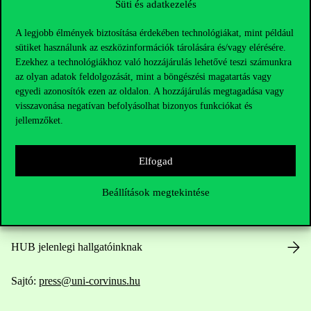
Süti és adatkezelés
A legjobb élmények biztosítása érdekében technológiákat, mint például
sütiket használunk az eszközinformációk tárolására és/vagy elérésére.
Ezekhez a technológiákhoz való hozzájárulás lehetővé teszi számunkra
az olyan adatok feldolgozását, mint a böngészési magatartás vagy
Elérhetőségek
egyedi azonosítók ezen az oldalon. A hozzájárulás megtagadása vagy
visszavonása negatívan befolyásolhat bizonyos funkciókat és
jellemzőket.
Telefonszám:
+36 1 482 5000
Elfogad
Kérdésed van a felvételivel kapcsolatban?
Beállítások megtekintése
Oktatói elérhetőségek
HUB jelenlegi hallgatóinknak
Sajtó:
press@uni-corvinus.hu