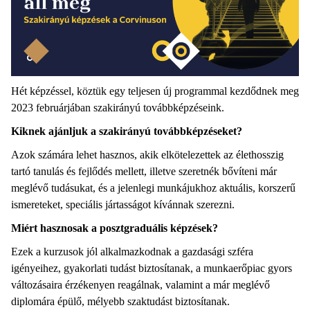
Hét képzéssel, köztük egy teljesen új programmal kezdődnek meg
2023 februárjában szakirányú továbbképzéseink.
Kiknek ajánljuk a szakirányú továbbképzéseket?
Azok számára lehet hasznos, akik elkötelezettek az élethosszig
tartó tanulás és fejlődés mellett, illetve szeretnék bővíteni már
meglévő tudásukat, és a jelenlegi munkájukhoz aktuális, korszerű
ismereteket, speciális jártasságot kívánnak szerezni.
Miért hasznosak a posztgraduális képzések?
Ezek a kurzusok jól alkalmazkodnak a gazdasági szféra
igényeihez, gyakorlati tudást biztosítanak, a munkaerőpiac gyors
változásaira érzékenyen reagálnak, valamint a már meglévő
diplomára épülő, mélyebb szaktudást biztosítanak.