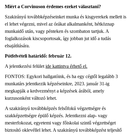
Miért a Corvinuson érdemes ezeket választani?
Szakirányú továbbképzéseinket munka és kisgyerekek mellett is
el lehet végezni, mivel az órákat alkalmanként, hétköznap
munkaidő után, vagy pénteken és szombaton tartjuk. A
foglalkozások kiscsoportosak, így jobban jut idő a tudás
elsajátítására.
Pótfelvételi határidő: február 12.
A jelentkezési felület
ide kattintva érhető el.
FONTOS: Egykori hallgatóink, és ha egy cégtől legalább 3
munkatárs jelentkezik képzéseinkre, 2023. január 31-ig
megkapják a kedvezményt a képzések árából, amely
kurzusonként változó lehet.
A szakirányú továbbképzés felsőfokú végzettségre és
szakképzettségre épülő képzés. Jelentkezni alap- vagy
mesterfokozat, egyetemi vagy főiskolai szintű végzettséget
biztosító oklevéllel lehet. A szakirányú továbbképzést teljesítő