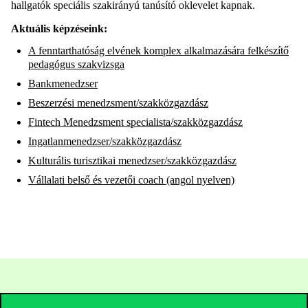
hallgatók speciális szakirányú tanúsító oklevelet kapnak.
Aktuális képzéseink:
A fenntarthatóság elvének komplex alkalmazására felkészítő
pedagógus szakvizsga
Bankmenedzser
Beszerzési menedzsment/szakközgazdász
Fintech Menedzsment specialista/szakközgazdász
Ingatlanmenedzser/szakközgazdász
Kulturális turisztikai menedzser/szakközgazdász
Vállalati belső és vezetői coach (angol nyelven)