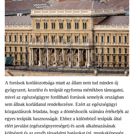
A források korlátozottsága miatt az állam nem tud minden új
gyógyszert, kezelést és terápiát egyforma mértékben támogatni,
mivel az egészségügyre fordítható források semelyik országban
sem állnak korlátlanul rendelkezésre. Ezért az egészségügyi
közgazdászok feladata, hogy a döntéshozók számára értékeljék az
egyes terápiák hasznosságát. Ehhez a különböző terápiák által
elért javulást (egészségnyereséget) és azok alkalmazásának
költségeit és az egyéb társadalmi hatásokat (pl. munkaképesség,