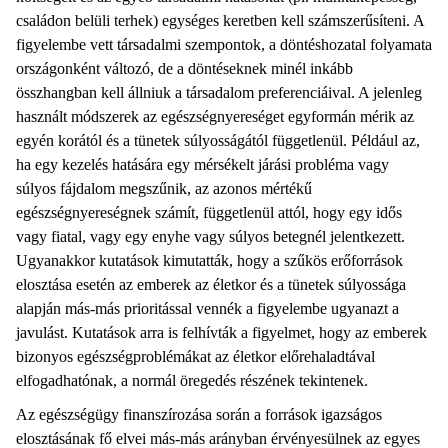
családon belüli terhek) egységes keretben kell számszerűsíteni. A
figyelembe vett társadalmi szempontok, a döntéshozatal folyamata
országonként változó, de a döntéseknek minél inkább
összhangban kell állniuk a társadalom preferenciáival. A jelenleg
használt módszerek az egészségnyereséget egyformán mérik az
egyén korától és a tünetek súlyosságától függetlenül. Például az,
ha egy kezelés hatására egy mérsékelt járási probléma vagy
súlyos fájdalom megszűnik, az azonos mértékű
egészségnyereségnek számít, függetlenül attól, hogy egy idős
vagy fiatal, vagy egy enyhe vagy súlyos betegnél jelentkezett.
Ugyanakkor kutatások kimutatták, hogy a szűkös erőforrások
elosztása esetén az emberek az életkor és a tünetek súlyossága
alapján más-más prioritással vennék a figyelembe ugyanazt a
javulást. Kutatások arra is felhívták a figyelmet, hogy az emberek
bizonyos egészségproblémákat az életkor előrehaladtával
elfogadhatónak, a normál öregedés részének tekintenek.
Az egészségügy finanszírozása során a források igazságos
elosztásának fő elvei más-más arányban érvényesülnek az egyes