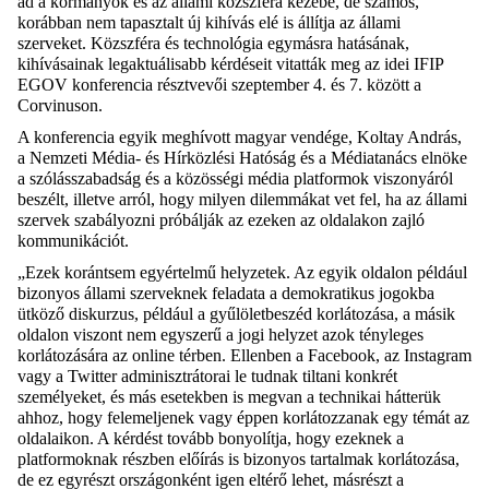
ad a kormányok és az állami közszféra kezébe, de számos,
korábban nem tapasztalt új kihívás elé is állítja az állami
szerveket. Közszféra és technológia egymásra hatásának,
kihívásainak legaktuálisabb kérdéseit vitatták meg az idei IFIP
EGOV konferencia résztvevői szeptember 4. és 7. között a
Corvinuson.
A konferencia egyik meghívott magyar vendége, Koltay András,
a Nemzeti Média- és Hírközlési Hatóság és a Médiatanács elnöke
a szólásszabadság és a közösségi média platformok viszonyáról
beszélt, illetve arról, hogy milyen dilemmákat vet fel, ha az állami
szervek szabályozni próbálják az ezeken az oldalakon zajló
kommunikációt.
„Ezek korántsem egyértelmű helyzetek. Az egyik oldalon például
bizonyos állami szerveknek feladata a demokratikus jogokba
ütköző diskurzus, például a gyűlöletbeszéd korlátozása, a másik
oldalon viszont nem egyszerű a jogi helyzet azok tényleges
korlátozására az online térben. Ellenben a Facebook, az Instagram
vagy a Twitter adminisztrátorai le tudnak tiltani konkrét
személyeket, és más esetekben is megvan a technikai hátterük
ahhoz, hogy felemeljenek vagy éppen korlátozzanak egy témát az
oldalaikon. A kérdést tovább bonyolítja, hogy ezeknek a
platformoknak részben előírás is bizonyos tartalmak korlátozása,
de ez egyrészt országonként igen eltérő lehet, másrészt a