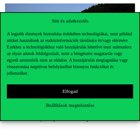
Süti és adatkezelés
A legjobb élmények biztosítása érdekében technológiákat, mint például
sütiket használunk az eszközinformációk tárolására és/vagy elérésére.
Ezekhez a technológiákhoz való hozzájárulás lehetővé teszi számunkra
az olyan adatok feldolgozását, mint a böngészési magatartás vagy
egyedi azonosítók ezen az oldalon. A hozzájárulás megtagadása vagy
visszavonása negatívan befolyásolhat bizonyos funkciókat és
jellemzőket.
Elfogad
Beállítások megtekintése
A
konferencia esti programján
készült képen
Marijn Janssen, az
IFIP 8.5 munkacsoportjának elnöke (b) és Csáki Csaba, a
Corvinus docense, a konferencia szervezője