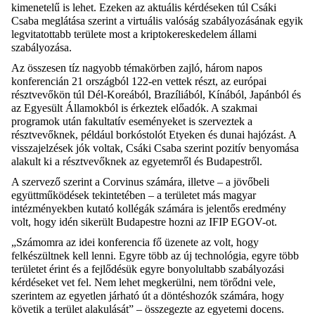
kimenetelű is lehet. Ezeken az aktuális kérdéseken túl Csáki
Csaba meglátása szerint a virtuális valóság szabályozásának egyik
legvitatottabb területe most a kriptokereskedelem állami
szabályozása.
Az összesen tíz nagyobb témakörben zajló, három napos
konferencián 21 országból 122-en vettek részt, az európai
résztvevőkön túl Dél-Koreából, Brazíliából, Kínából, Japánból és
az Egyesült Államokból is érkeztek előadók. A szakmai
programok után fakultatív eseményeket is szerveztek a
résztvevőknek, például borkóstolót Etyeken és dunai hajózást. A
visszajelzések jók voltak, Csáki Csaba szerint pozitív benyomása
alakult ki a résztvevőknek az egyetemről és Budapestről.
A szervező szerint a Corvinus számára, illetve – a jövőbeli
együttműködések tekintetében – a területet más magyar
intézményekben kutató kollégák számára is jelentős eredmény
volt, hogy idén sikerült Budapestre hozni az IFIP EGOV-ot.
„Számomra az idei konferencia fő üzenete az volt, hogy
felkészültnek kell lenni. Egyre több az új technológia, egyre több
területet érint és a fejlődésük egyre bonyolultabb szabályozási
kérdéseket vet fel. Nem lehet megkerülni, nem törődni vele,
szerintem az egyetlen járható út a döntéshozók számára, hogy
követik a terület alakulását” – összegezte az egyetemi docens.