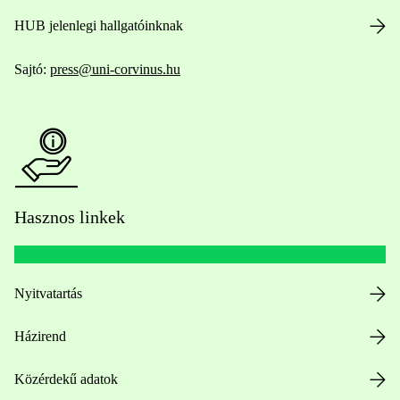
HUB jelenlegi hallgatóinknak
Sajtó:
press@uni-corvinus.hu
Hasznos linkek
Nyitvatartás
Házirend
Közérdekű adatok