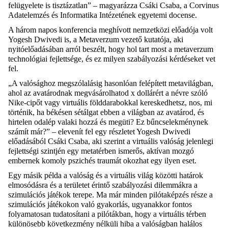
felügyelete is tisztázatlan” – magyarázza Csáki Csaba, a Corvinus
Adatelemzés és Informatika Intézetének egyetemi docense.
A három napos konferencia meghívott nemzetközi előadója volt
Yogesh Dwivedi is, a Metaverzum vezető kutatója, aki
nyitóelőadásában arról beszélt, hogy hol tart most a metaverzum
technológiai fejlettsége, és ez milyen szabályozási kérdéseket vet
fel.
„A valósághoz megszólalásig hasonlóan felépített metavilágban,
ahol az avatárodnak megvásárolhatod x dollárért a névre szóló
Nike-cipőt vagy virtuális földdarabokkal kereskedhetsz, nos, mi
történik, ha békésen sétálgat ebben a világban az avatárod, és
hirtelen odalép valaki hozzá és megüti? Ez bűncselekménynek
számít már?” – elevenít fel egy részletet Yogesh Dwivedi
előadásából Csáki Csaba, aki szerint a virtuális valóság jelenlegi
fejlettségi szintjén egy metatérben ismerős, aktívan mozgó
embernek komoly pszichés traumát okozhat egy ilyen eset.
Egy másik példa a valóság és a virtuális világ közötti határok
elmosódásra és a területet érintő szabályozási dilemmákra a
szimulációs játékok terepe. Ma már minden pilótaképzés része a
szimulációs játékokon való gyakorlás, ugyanakkor fontos
folyamatosan tudatosítani a pilótákban, hogy a virtuális térben
különösebb következmény nélküli hiba a valóságban halálos