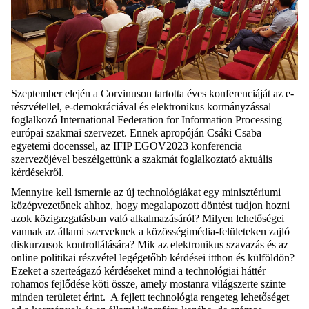
Szeptember elején a Corvinuson tartotta éves konferenciáját az e-
részvétellel, e-demokráciával és elektronikus kormányzással
foglalkozó International Federation for Information Processing
európai szakmai szervezet. Ennek apropóján Csáki Csaba
egyetemi docenssel, az IFIP EGOV2023 konferencia
szervezőjével beszélgettünk a szakmát foglalkoztató aktuális
kérdésekről.
Mennyire kell ismernie az új technológiákat egy minisztériumi
középvezetőnek ahhoz, hogy megalapozott döntést tudjon hozni
azok közigazgatásban való alkalmazásáról? Milyen lehetőségei
vannak az állami szerveknek a közösségimédia-felületeken zajló
diskurzusok kontrollálására? Mik az elektronikus szavazás és az
online politikai részvétel legégetőbb kérdései itthon és külföldön?
Ezeket a szerteágazó kérdéseket mind a technológiai háttér
rohamos fejlődése köti össze, amely mostanra világszerte szinte
minden területet érint. A fejlett technológia rengeteg lehetőséget